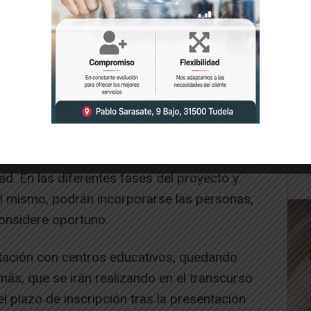
os
s de 14 a 35 años, preferentemente de Tudela
terés por el audiovisual como vehículo de
a de lo posible, con conexiones vitales con el
ad. En las diferentes fases del proyecto y
l mismo, podrán incorporarse las personas,
considere oportuno.
tación con centros educativos, quedando
más, que se irán realizando en el transcurso
el plazo de inscripción tras la presentación