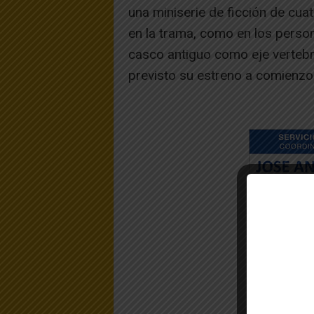
una miniserie de ficción de cuat
en la trama, como en los persona
casco antiguo como eje vertebrad
previsto su estreno a comienzo