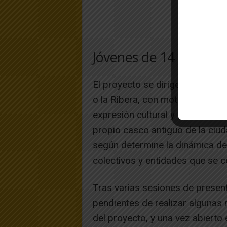
Jóvenes de 14 a 35 añ
El proyecto se dirige a jóvene
o la Ribera, con motivación e in
expresión cultural y en la medid
propio casco antiguo de la ciud
según determine la dinámica de
colectivos y entidades que se 
Tras varias sesiones de presen
pendientes de realizar algunas 
del proyecto, y una vez abierto 