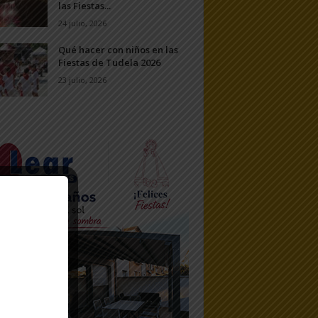
las Fiestas...
24 julio, 2026
Qué hacer con niños en las
Fiestas de Tudela 2026
23 julio, 2026