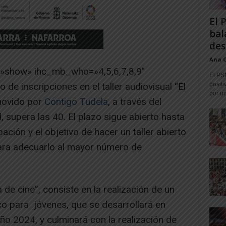
El 
bal
des
Ana 
=»show» ihc_mb_who=»4,5,6,7,8,9″
El PS
de inscripciones en el taller audiovisual “El
positi
por un
movido por
Contigo Tudela
, a través del
, supera las 40. El plazo sigue abierto hasta
ipación y el objetivo de hacer un taller abierto
 para adecuarlo al mayor número de
 de cine”, consiste en la realización de un
ico para jóvenes, que se desarrollará en
año 2024, y culminará con la realización de