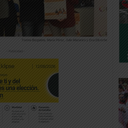
Txema Burgaleta, María Pérez, Julio Mazarico y Eva Eliceche
-- Publicidad --