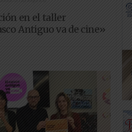
udiovisual «El Casco Antiguo va de...
ión en el taller
asco Antiguo va de cine»