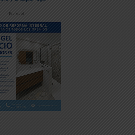
-- Publicidad --