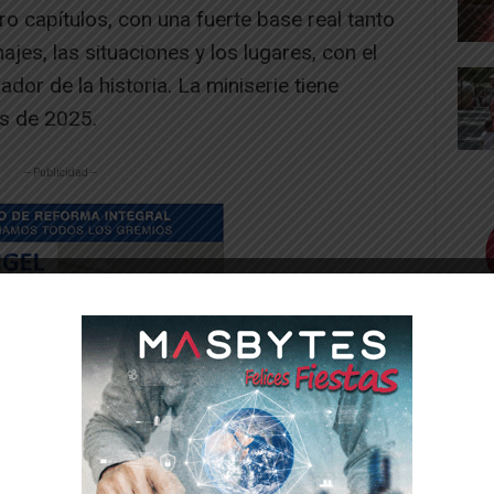
ro capítulos, con una fuerte base real tanto
jes, las situaciones y los lugares, con el
or de la historia. La miniserie tiene
s de 2025.
-- Publicidad --