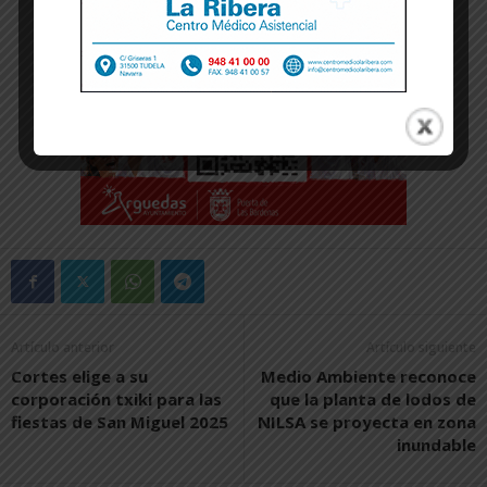
Artículo anterior
Artículo siguiente
Cortes elige a su
Medio Ambiente reconoce
corporación txiki para las
que la planta de lodos de
fiestas de San Miguel 2025
NILSA se proyecta en zona
inundable