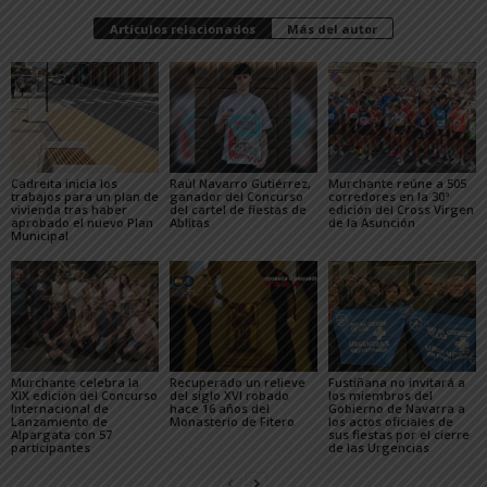
Artículos relacionados
Más del autor
Cadreita inicia los
Raúl Navarro Gutiérrez,
Murchante reúne a 505
trabajos para un plan de
ganador del Concurso
corredores en la 30ª
vivienda tras haber
del cartel de fiestas de
edición del Cross Virgen
aprobado el nuevo Plan
Ablitas
de la Asunción
Municipal
Murchante celebra la
Recuperado un relieve
Fustiñana no invitará a
XIX edición del Concurso
del siglo XVI robado
los miembros del
Internacional de
hace 16 años del
Gobierno de Navarra a
Lanzamiento de
Monasterio de Fitero
los actos oficiales de
Alpargata con 57
sus fiestas por el cierre
participantes
de las Urgencias