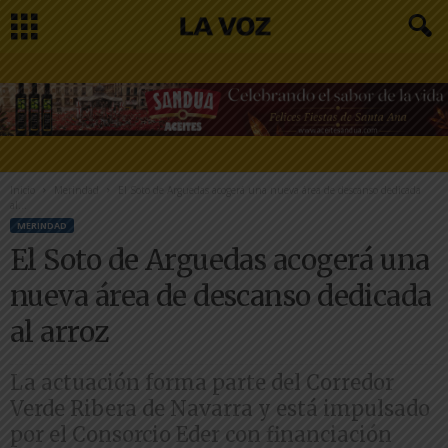
Inicio
Merindad
El Soto de Arguedas acogerá una nueva área de descanso dedicada
al...
MERINDAD
El Soto de Arguedas acogerá una
nueva área de descanso dedicada
al arroz
La actuación forma parte del Corredor
Verde Ribera de Navarra y está impulsado
por el Consorcio Eder con financiación