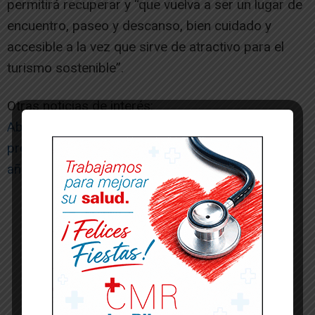
permitirá recuperar y “que vuelva a ser un lugar de
encuentro, paseo y descanso, bien cuidado y
accesible a la vez que sirve de atractivo para el
turismo sostenible”.
Otras noticias de interés:
Ablitas elige cubrir el patio del colegio en el
proceso de presupuestos participativos de este
año
-- Publicidad --