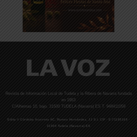
Revista de Información Local de Tudela y la Ribera de Navarra fundada
en 1953
C/Alhemas 10, bajo. 31500 TUDELA (Navarra) ES T. 948411059
Edita © Córdoba Acarreta AC, Ramos Hernández, JJ S.I. CIF · E-71185169 ·
31500 Tudela (Navarra) ES