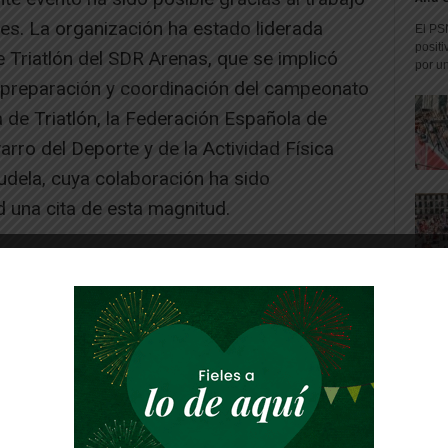
s. La organización ha estado liderada
El PS
positi
 Triatlón del SDR Arenas, que se implicó
por un
 preparación y coordinación del campeonato
 de Triatlón, la Federación Española de
varro del Deporte y de la Actividad Física
udela, cuya colaboración ha sido
 una cita de esta magnitud.
-- Publicidad --