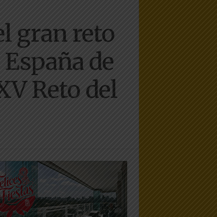
l gran reto
 España de
XV Reto del