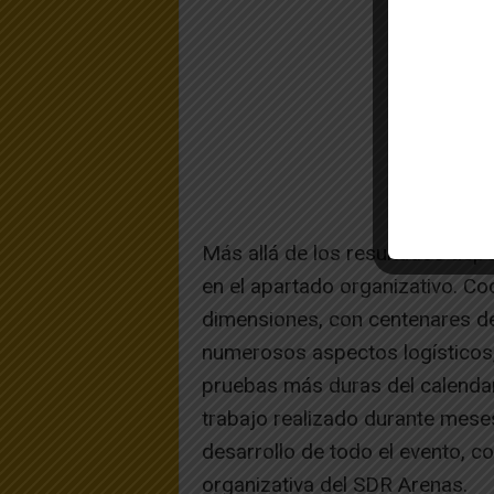
Más allá de los resultados depo
en el apartado organizativo. C
dimensiones, con centenares de
numerosos aspectos logísticos,
pruebas más duras del calendari
trabajo realizado durante meses
desarrollo de todo el evento, 
organizativa del SDR Arenas.