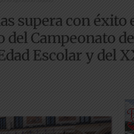
gran reto organizativo del Campeonato...
s supera con éxito e
o del Campeonato de
 Edad Escolar y del X