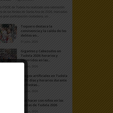
N-PSOE de Tudela ha realizado una valoración
va de las fiestas de Santa Ana de 2026, marcadas
a gran participación ciudadana, un...
Toquero destaca la
convivencia y la caída de los
delitos en...
31 julio, 2026
Gigantes y Cabezudos en
Tudela 2026: horarios y
recorridos en las...
25 julio, 2026
Fuegos artificiales en Tudela
2026: días y horarios durante
las Fiestas...
24 julio, 2026
Qué hacer con niños en las
Fiestas de Tudela 2026
23 julio, 2026