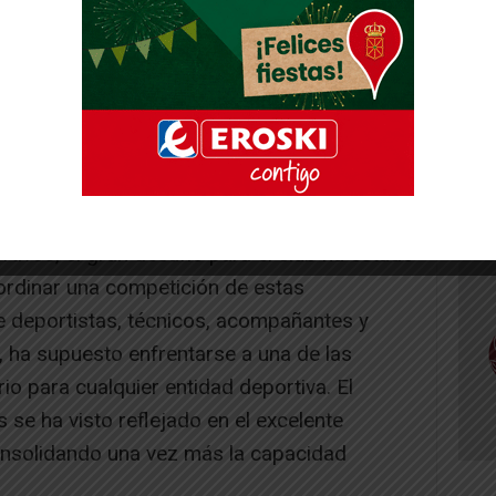
rtivos, el gran desafío para el club ha estado
oordinar una competición de estas
 deportistas, técnicos, acompañantes y
 ha supuesto enfrentarse a una de las
o para cualquier entidad deportiva. El
 se ha visto reflejado en el excelente
consolidando una vez más la capacidad