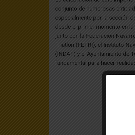
conjunto de numerosas entidade
especialmente por la sección de
desde el primer momento en la
junto con la Federación Navarra
Triatlón (FETRI), el Instituto Na
(INDAF) y el Ayuntamiento de T
fundamental para hacer realidad