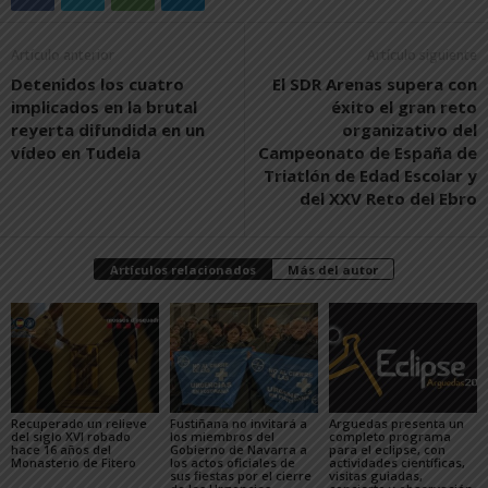
Artículo anterior
Artículo siguiente
Detenidos los cuatro
El SDR Arenas supera con
implicados en la brutal
éxito el gran reto
reyerta difundida en un
organizativo del
vídeo en Tudela
Campeonato de España de
Triatlón de Edad Escolar y
del XXV Reto del Ebro
Artículos relacionados
Más del autor
Recuperado un relieve
Fustiñana no invitará a
Arguedas presenta un
del siglo XVI robado
los miembros del
completo programa
hace 16 años del
Gobierno de Navarra a
para el eclipse, con
Monasterio de Fitero
los actos oficiales de
actividades científicas,
sus fiestas por el cierre
visitas guiadas,