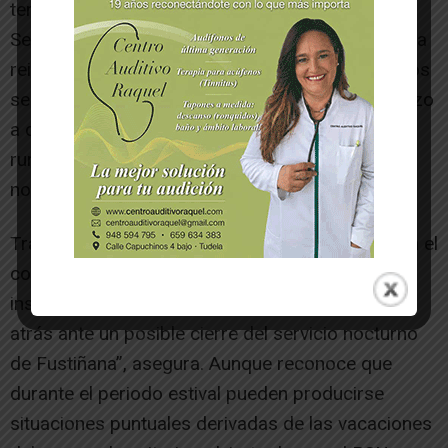
tema desde el Partido Socialista. Esther Iso,
Secretaría de Política Municipal del PSN-PSOE, ha
reiterado la posición del partido en defensa de los
servicios públicos sanitarios y muestra su rechazo
a cualquier cierre o reducción de las urgencias
rurales, en especial del servicio de atención
nocturna del Centro de Salud de Fustiñana.
Tras la reunión mantenida la pasada semana con el
consejero de Salud, Fernando Domínguez, Iso
insiste en que “no vamos a apoyar ningún paso
atrás ante un posible cierre del servicio nocturno
de Fustiñana”, asegura. Aunque reconoce que
durante el periodo estival pueden producirse
situaciones puntuales derivadas de las vacaciones