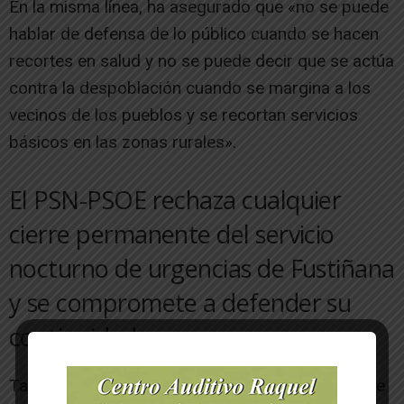
En la misma línea, ha asegurado que «no se puede
hablar de defensa de lo público cuando se hacen
recortes en salud y no se puede decir que se actúa
contra la despoblación cuando se margina a los
vecinos de los pueblos y se recortan servicios
básicos en las zonas rurales».
El PSN-PSOE rechaza cualquier
cierre permanente del servicio
nocturno de urgencias de Fustiñana
y se compromete a defender su
continuidad
También ha habido declaraciones respecto a este