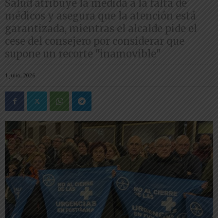
Salud atribuye la medida a la falta de
médicos y asegura que la atención está
garantizada, mientras el alcalde pide el
cese del consejero por considerar que
supone un recorte "inamovible"
1 julio, 2026