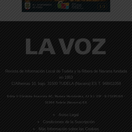
Revista de Información Local de Tudela y la Ribera de Navarra fundada
en 1953
C/Alhemas 10, bajo. 31500 TUDELA (Navarra) ES T. 948411059
Edita © Córdoba Acarreta AC, Ramos Hernández, JJ S.I. CIF · E-71185169 ·
31500 Tudela (Navarra) ES
Aviso Legal
Condiciones de la Suscripción
Más Información sobre las Cookies