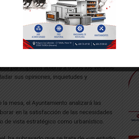
 recopilará información sobre la situación
 a la vivienda en la localidad, el análisis de
y las posibles vías de actuación. En
sa participativa abierta a todos los vecinos
adar sus opiniones, inquietudes y
 la mesa, el Ayuntamiento analizará las
borar en la satisfacción de las necesidades
o de vista estratégico como urbanístico.
nel, ha subrayado que se trata de «un estudio