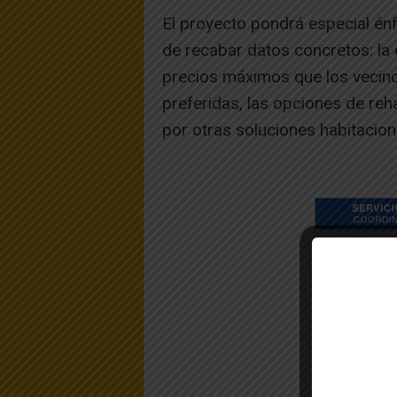
El proyecto pondrá especial énfa
de recabar datos concretos: la 
precios máximos que los vecinos
preferidas, las opciones de reha
por otras soluciones habitacion