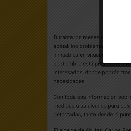
Durante los meses de verano se
actual: los problemas que afectan
inmuebles en situación de ruina 
septiembre está prevista una me
interesados, donde podrán trasl
necesidades.
Con toda esa información sobre
medidas a su alcance para cola
detectadas, tanto desde el punt
El alcalde de Ablitas, Carlos Bo