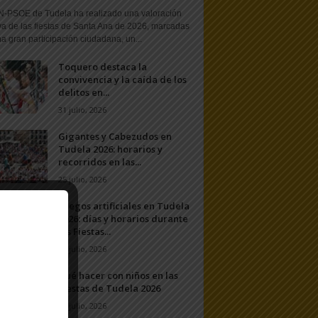
N-PSOE de Tudela ha realizado una valoración
va de las fiestas de Santa Ana de 2026, marcadas
a gran participación ciudadana, un...
Toquero destaca la
convivencia y la caída de los
delitos en...
31 julio, 2026
Gigantes y Cabezudos en
Tudela 2026: horarios y
recorridos en las...
25 julio, 2026
Fuegos artificiales en Tudela
2026: días y horarios durante
las Fiestas...
24 julio, 2026
Qué hacer con niños en las
Fiestas de Tudela 2026
23 julio, 2026