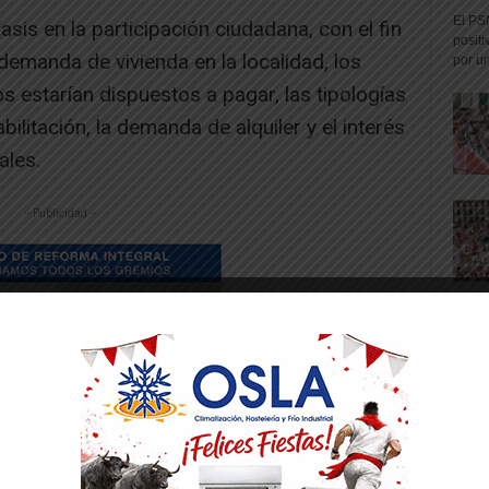
El PS
sis en la participación ciudadana, con el fin
positi
demanda de vivienda en la localidad, los
por un
 estarían dispuestos a pagar, las tipologías
bilitación, la demanda de alquiler y el interés
ales.
-- Publicidad --