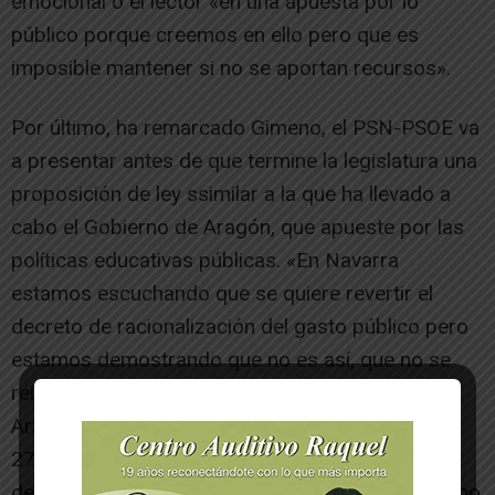
emocional o el lector «en una apuesta por lo
público porque creemos en ello pero que es
imposible mantener si no se aportan recursos».
Por último, ha remarcado Gimeno, el PSN-PSOE va
a presentar antes de que termine la legislatura una
proposición de ley ssimilar a la que ha llevado a
cabo el Gobierno de Aragón, que apueste por las
políticas educativas públicas. «En Navarra
estamos escuchando que se quiere revertir el
decreto de racionalización del gasto público pero
estamos demostrando que no es así, que no se
reinvierte, que se baja a 25 la ratio mientras
Aragón la tiene en 24 en primaria, 22 en infantil y
27 en secundaria, cuando aquí está en 30. Ésto
demuestra que ya hay gobiernos que ya han hecho