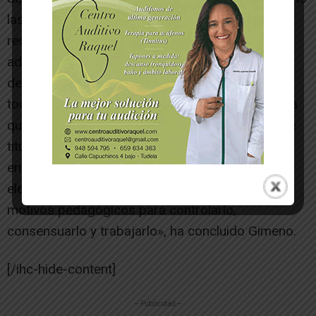
las tareas. Por eso nosotros queremos que se
recojan unos convenios y pactos con la
administración local para detectar al alumnado
desfavorecido, planificar la prematrícula y que
todos los centros tengan plazas reservadas para
que el alumnado se redistribuya entre centros de
titularidad pública y privada, porque nosotros
entendemos que el concepto de libertad de
elección de centro no es ilimitado y que hay
motivos pedagógicos para controlarlo,
consensuarlo y trabajarlo», ha concluido Gimeno.
[/ihc-hide-content]
-- Publicidad --