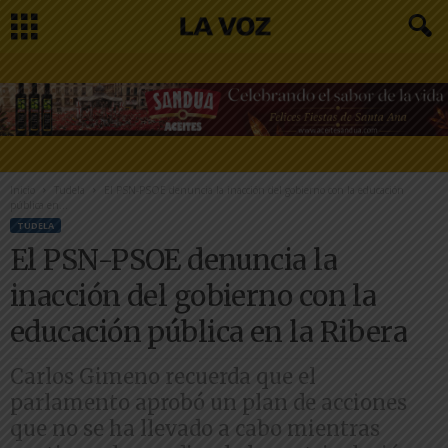
Inicio
Tudela
El PSN-PSOE denuncia la inacción del gobierno con la educación
pública en...
TUDELA
El PSN-PSOE denuncia la
inacción del gobierno con la
educación pública en la Ribera
Carlos Gimeno recuerda que el
parlamento aprobó un plan de acciones
que no se ha llevado a cabo mientras