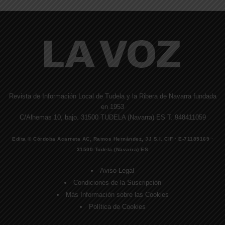
Revista de Información Local de Tudela y la Ribera de Navarra fundada
en 1953
C/Alhemas 10, bajo. 31500 TUDELA (Navarra) ES T. 948411059
Edita © Córdoba Acarreta AC, Ramos Hernández, JJ S.I. CIF · E-71185169 ·
31500 Tudela (Navarra) ES
Aviso Legal
Condiciones de la Suscripción
Más Información sobre las Cookies
Política de Cookies