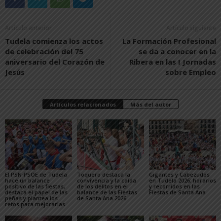
Artículo anterior
Artículo siguiente
Tudela comienza los actos
La Formación Profesional
de celebración del 75
se da a conocer en la
aniversario del Corazón de
Ribera en las I Jornadas
Jesús
sobre Empleo
Artículos relacionados
Más del autor
El PSN-PSOE de Tudela
Toquero destaca la
Gigantes y Cabezudos
hace un balance
convivencia y la caída
en Tudela 2026: horarios
positivo de las fiestas,
de los delitos en el
y recorridos en las
destaca el papel de las
balance de las Fiestas
Fiestas de Santa Ana
peñas y plantea los
de Santa Ana 2026
retos para mejorarlas