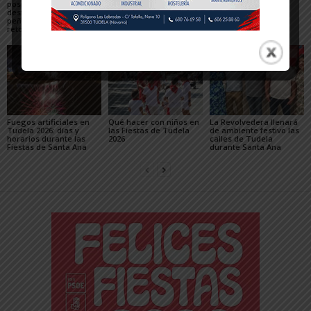
positivo de las fiestas,
de los delitos en el
y recorridos en las
destaca el papel de las
balance de las Fiestas
Fiestas de Santa Ana
peñas y plantea los
de Santa Ana 2026
retos para mejorarlas
Fuegos artificiales en
Qué hacer con niños en
La Revolvedera llenará
Tudela 2026: días y
las Fiestas de Tudela
de ambiente festivo las
horarios durante las
2026
calles de Tudela
Fiestas de Santa Ana
durante Santa Ana