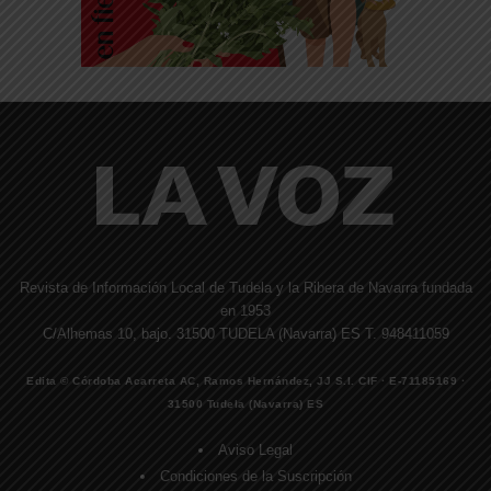
Revista de Información Local de Tudela y la Ribera de Navarra fundada
en 1953
C/Alhemas 10, bajo. 31500 TUDELA (Navarra) ES T. 948411059
Edita © Córdoba Acarreta AC, Ramos Hernández, JJ S.I. CIF · E-71185169 ·
31500 Tudela (Navarra) ES
Aviso Legal
Condiciones de la Suscripción