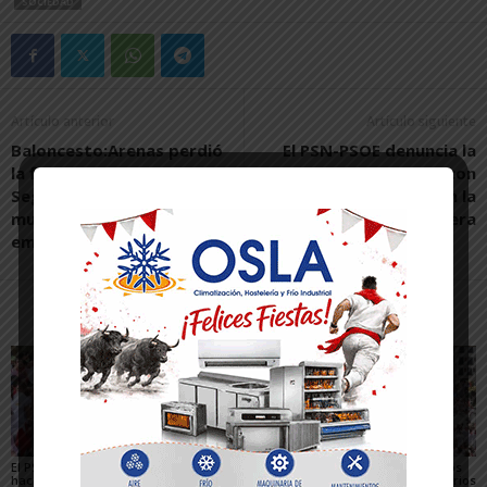
SOCIEDAD
Artículo anterior
Artículo siguiente
Baloncesto:Arenas perdió
El PSN-PSOE denuncia la
la final de Junior de
inacción del gobierno con
Segunda en un partido
la educación pública en la
muy disputado y
Ribera
emocionante
Artículos relacionados
Más del autor
El PSN-PSOE de Tudela
Toquero destaca la
Gigantes y Cabezudos
hace un balance
convivencia y la caída
en Tudela 2026: horarios