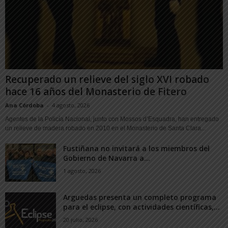
Recuperado un relieve del siglo XVI robado
hace 16 años del Monasterio de Fitero
Ana Córdoba
-
4 agosto, 2026
Agentes de la Policía Nacional, junto con Mossos d’Esquadra, han entregado
un relieve de madera robado en 2010 en el Monasterio de Santa Clara...
Fustiñana no invitará a los miembros del
Gobierno de Navarra a...
1 agosto, 2026
Arguedas presenta un completo programa
para el eclipse, con actividades científicas,...
20 julio, 2026