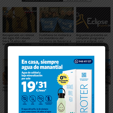
Recuperado un relieve
Fustiñana no invitará a
Arguedas presenta un
del siglo XVI robado
los miembros del
completo programa
hace 16 años del
Gobierno de Navarra a
para el eclipse, con
Monasterio de Fitero
los actos oficiales de
actividades científicas,
sus fiestas por el cierre
visitas guiadas,
de las Urgencias
concierto y observación
de las Perseidas
Ablitas abre el verano
María Preciado,
Sendaviva presenta la
festivo con sus peras
concejala de Cadreita:
programación especial
«Queremos unas fiestas
del eclipse total de Sol
en las que todo el
del 12 de agosto
mundo encuentre su
sitio»