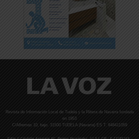
Revista de Información Local de Tudela y la Ribera de Navarra fundada
en 1953
C/Alhemas 10, bajo. 31500 TUDELA (Navarra) ES T. 948411059
Edita © Córdoba Acarreta AC, Ramos Hernández, JJ S.I. CIF · E-71185169 ·