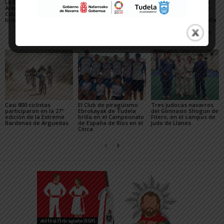
La Escuela del Triatlón
César Monasterio será
El SDR Arenas supera
Arenas regresa de
el entrenador del C.D.
con éxito el gran reto
Calahorra con dos
Tudelano: «Queremos
organizativo del
bronces nacionales
un equipo que ilusione y
Campeonato de España
vaya a por los partidos»
de Triatlón de Edad
Escolar y del XXV Reto
del...
Casi 800 ciclistas
El Club de piragüismo
Tres judocas navarros
participaron en la 27ª
Ebrokayak de Tudela
del Gimnasio Shogun de
edición de la Extreme
brilla en el Campeonato
Fitero, en el campus de
Bardenas de Arguedas
de España de Ríos en el
judo de Llanes
Cinca