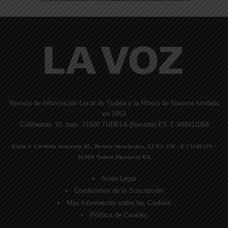
Revista de Información Local de Tudela y la Ribera de Navarra fundada
en 1953
C/Alhemas 10, bajo. 31500 TUDELA (Navarra) ES T. 948411059
Edita © Córdoba Acarreta AC, Ramos Hernández, JJ S.I. CIF · E-71185169 ·
31500 Tudela (Navarra) ES
Aviso Legal
Condiciones de la Suscripción
Más Información sobre las Cookies
Política de Cookies