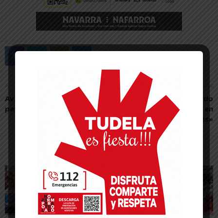
Artículo anterior
Artículo siguiente
Avanzan los trámites del
“El rodillo de UPN ha sido
parque eólico de Cascante
lo peor del 2023 en
Cortes»
Artículos relacionados
Más del autor