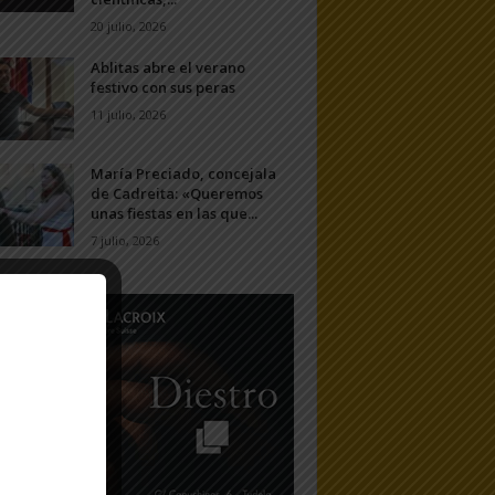
20 julio, 2026
Ablitas abre el verano
festivo con sus peras
11 julio, 2026
María Preciado, concejala
de Cadreita: «Queremos
unas fiestas en las que...
7 julio, 2026