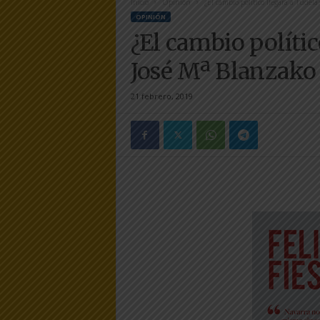
Inicio
Opinión
¿El cambio político llegará a Tudela
e
OPINIÓN
r
¿El cambio polític
a
.
José Mª Blanzako
e
s
21 febrero, 2019