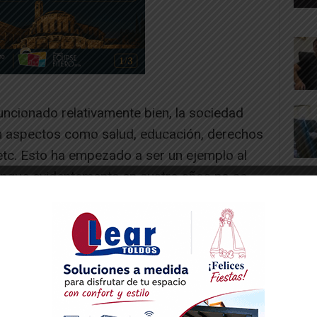
funcionado relativamente bien, la sociedad
n aspectos como salud, educación, derechos
etc. Esto ha empezado a ser un ejemplo al
aunque evidentemente en cuatro años no se
 que hizo UPN-PP-PSOE en 30 años.
nciarlo y desarrollarlo para bien de nuestra
 provincial de las cuatro fuerzas
n futuro de bienestar, todo ello, a través de
lítica controlada, consensuada.