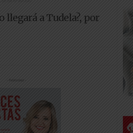
?, por José Mª Blanzako
o llegará a Tudela?, por
-- Publicidad --