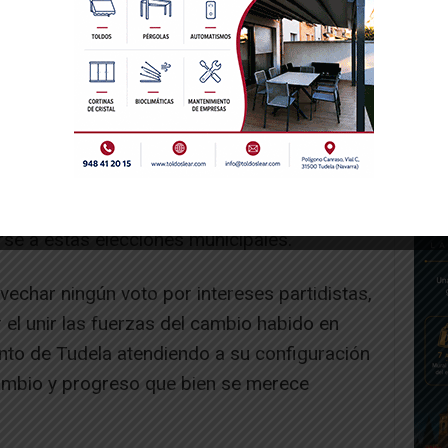
drá darse dicho cambio, ya que parece ser
timamente presentarse en solitario a las
 que hizo en el 2015, y en aquella ocasión
 que entonces y supongo que en la
rzas, se podría lograr un o una concejal más
adero cambio municipal con I-E, Podemos y la
 la división existente en la derecha
rse a estas elecciones municipales.
echar ningún voto por intereses partidistas,
 el unir las fuerzas del cambio habido en
ento de Tudela atendiendo a su configuración
 cambio y progreso que bien se merece