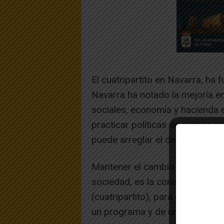
El cuatripartito en Navarra, ha 
Navarra ha notado la mejoría e
sociales, economía y hacienda 
practicar políticas de avance 
puede arreglar el desaguisado
Mantener el cambio habido, pote
sociedad, es la consigna a nivel
(cuatripartito), para conseguir u
un programa y de una acción po