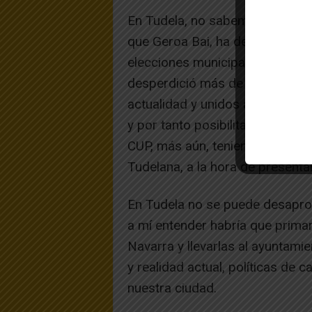
En Tudela, no sabemos si se po
que Geroa Bai, ha decidido legí
elecciones municipales, al igual
desperdició más de 350 votos,
actualidad y unidos a otras fue
y por tanto posibilitar el verd
CUP, más aún, teniendo en cuenta
Tudelana, a la hora de presenta
En Tudela no se puede desaprov
a mí entender habría que primar
Navarra y llevarlas al ayuntami
y realidad actual, políticas de
nuestra ciudad.