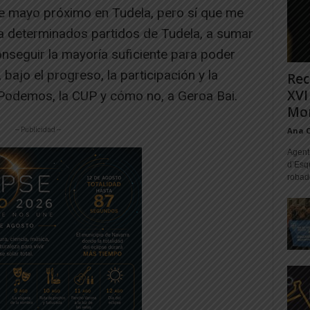
e mayo próximo en Tudela, pero sí que me
ar a determinados partidos de Tudela, a sumar
seguir la mayoría suficiente para poder
ajo el progreso, la participación y la
Rec
XVI
, Podemos, la CUP y cómo no, a Geroa Bai.
Mon
Ana 
-- Publicidad --
Agente
d’Esq
robad