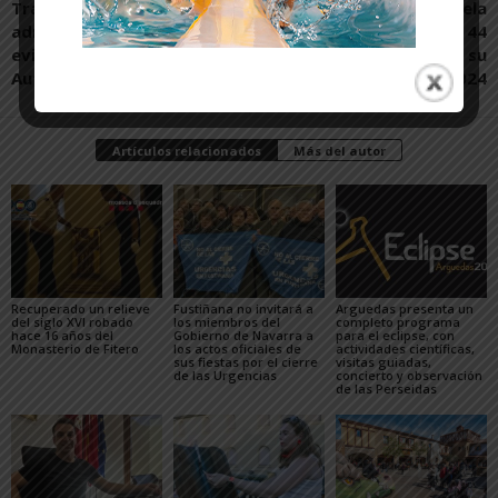
Trabajadores y
El Área de Salud de Tudela
administraciones buscan
rinde homenaje a 44
evitar el cierre de Nano
profesionales por su
Automotive en Tudela
jubilación en 2024
Artículos relacionados
Más del autor
Recuperado un relieve
Fustiñana no invitará a
Arguedas presenta un
del siglo XVI robado
los miembros del
completo programa
hace 16 años del
Gobierno de Navarra a
para el eclipse, con
Monasterio de Fitero
los actos oficiales de
actividades científicas,
sus fiestas por el cierre
visitas guiadas,
de las Urgencias
concierto y observación
de las Perseidas