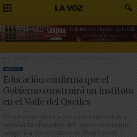
Inicio
Merindad
Educación confirma que el Gobierno construirá un instituto en el
Valle del...
MERINDAD
Educación confirma que el
Gobierno construirá un instituto
en el Valle del Queiles
Gimeno emplaza a los ayuntamientos a
acordar la ubicación del nuevo centro que
acogerá a los alumnos de Murchante,