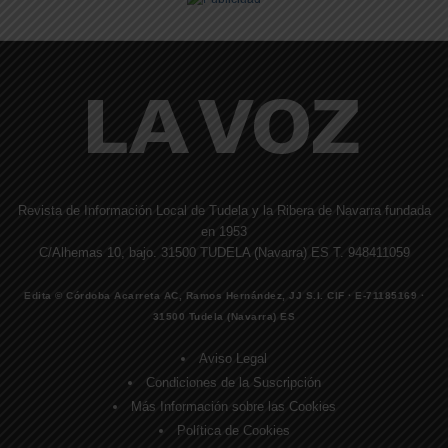
Revista de Información Local de Tudela y la Ribera de Navarra fundada
en 1953
C/Alhemas 10, bajo. 31500 TUDELA (Navarra) ES T. 948411059
Edita © Córdoba Acarreta AC, Ramos Hernández, JJ S.I. CIF · E-71185169 ·
31500 Tudela (Navarra) ES
Aviso Legal
Condiciones de la Suscripción
Más Información sobre las Cookies
Política de Cookies