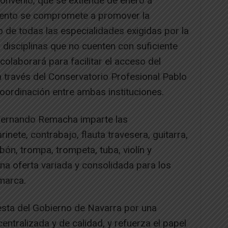
convenio, que se extiende de enero a
iento se compromete a promover la
o de todas las especialidades exigidas por la
s disciplinas que no cuenten con suficiente
laborará para facilitar el acceso del
través del Conservatorio Profesional Pablo
oordinación entre ambas instituciones.
 Fernando Remacha imparte las
inete, contrabajo, flauta travesera, guitarra,
ón, trompa, trompeta, tuba, violín y
una oferta variada y consolidada para los
marca.
esta del Gobierno de Navarra por una
entralizada y de calidad, y refuerza el papel