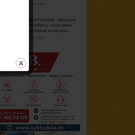
11 julio, 2026
María Preciado, concejala
de Cadreita: «Queremos
unas fiestas en las que...
7 julio, 2026