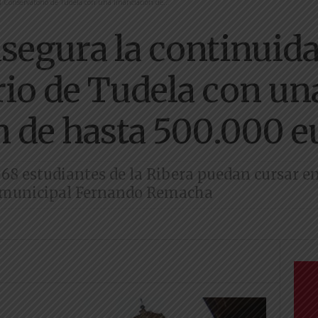
 Conservatorio de Tudela con una financiación de...
segura la continuida
io de Tudela con un
n de hasta 500.000 e
 68 estudiantes de la Ribera puedan cursar 
ro municipal Fernando Remacha