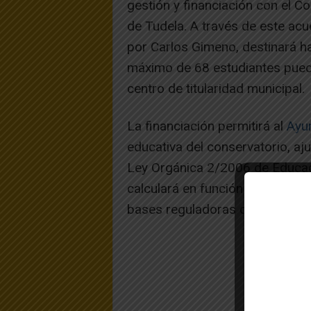
gestión y financiación con el 
de Tudela. A través de este acu
por Carlos Gimeno, destinará h
máximo de 68 estudiantes pued
centro de titularidad municipal.
La financiación permitirá al
Ayu
educativa del conservatorio, aj
Ley Orgánica 2/2006 de Educaci
calculará en función del coste 
bases reguladoras del convenio