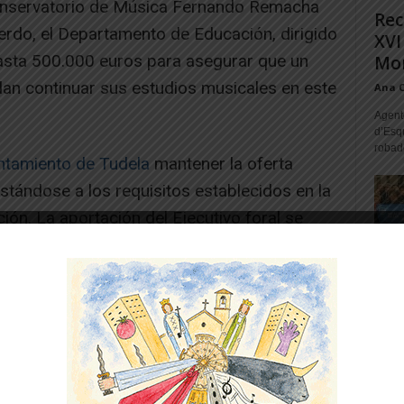
Conservatorio de Música Fernando Remacha
Rec
erdo, el Departamento de Educación, dirigido
XVI
asta 500.000 euros para asegurar que un
Mon
an continuar sus estudios musicales en este
Ana 
Agente
d’Esq
robad
ntamiento de Tudela
mantener la oferta
ustándose a los requisitos establecidos en la
ón. La aportación del Ejecutivo foral se
por alumno, según lo establecido en las
.
-- Publicidad --