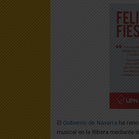
El
Gobierno de Navarra
ha reno
musical en la Ribera mediante 