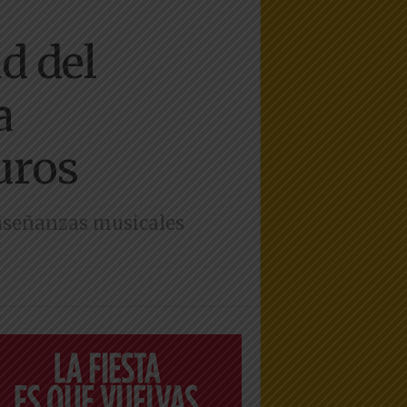
d del
a
uros
enseñanzas musicales