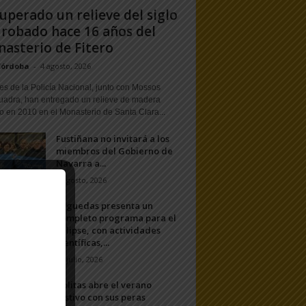
uperado un relieve del siglo
 robado hace 16 años del
asterio de Fitero
Córdoba
-
4 agosto, 2026
s de la Policía Nacional, junto con Mossos
uadra, han entregado un relieve de madera
o en 2010 en el Monasterio de Santa Clara...
Fustiñana no invitará a los
miembros del Gobierno de
Navarra a...
1 agosto, 2026
Arguedas presenta un
completo programa para el
eclipse, con actividades
científicas,...
20 julio, 2026
Ablitas abre el verano
festivo con sus peras