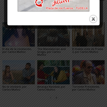
Artículos relacionados
Más del autor
El día de la revelación,
The Mandalorian and
El Diablo viste de Prada
por Carlos Muñoz
Grogu, por Carlos
2, por Carlos Muñoz
Muñoz
No te olvidaré, por
Amarga Navidad, por
Torrente Presidente,
Carlos Muñoz
Carlos Muñoz
por Carlos Muñoz