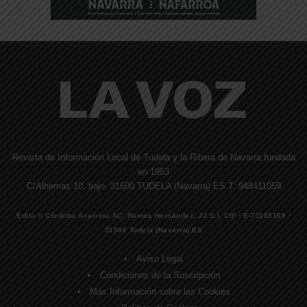
Revista de Información Local de Tudela y la Ribera de Navarra fundada
en 1953
C/Alhemas 10, bajo. 31500 TUDELA (Navarra) ES T. 948411059
Edita © Córdoba Acarreta AC, Ramos Hernández, JJ S.I. CIF · E-71185169 ·
31500 Tudela (Navarra) ES
Aviso Legal
Condiciones de la Suscripción
Más Información sobre las Cookies