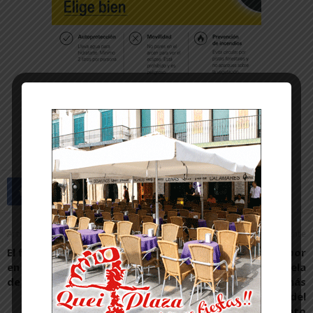
Artículo anterior
Artículo siguiente
El fútbol sala base se cita
Los vecinos afectados por
en el Torneo Nacional Villa
el recinto ferial de Tudela
de Cintruénigo
a la espera de recibir más
información por parte del
ayuntamiento