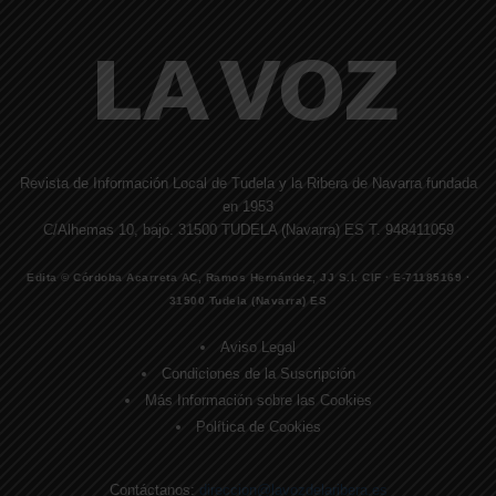
Revista de Información Local de Tudela y la Ribera de Navarra fundada
en 1953
C/Alhemas 10, bajo. 31500 TUDELA (Navarra) ES T. 948411059
Edita © Córdoba Acarreta AC, Ramos Hernández, JJ S.I. CIF · E-71185169 ·
31500 Tudela (Navarra) ES
Aviso Legal
Condiciones de la Suscripción
Más Información sobre las Cookies
Política de Cookies
Contáctanos:
direccion@lavozdelaribera.es