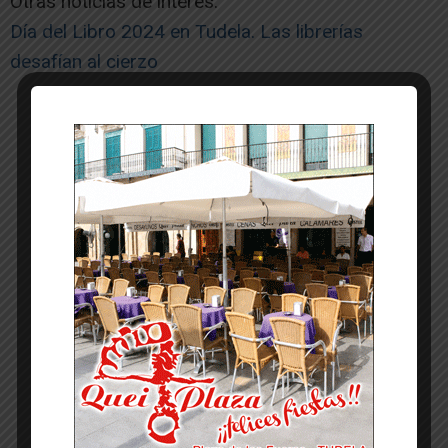
Otras noticias de interés:
Día del Libro 2024 en Tudela. Las librerías
desafían al cierzo
-- Publicidad --