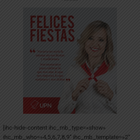
[ihc-hide-content ihc_mb_type=»show»
ihc_mb_who=»4,5,6,7,8,9″ ihc_mb_template=»2″