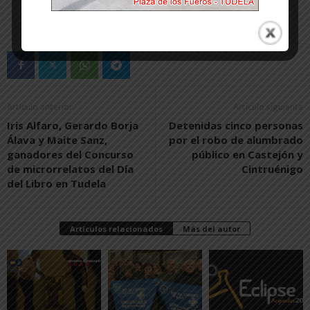
Artículo anterior
Artículo siguiente
Iris Alfaro, Gerardo Borja
Detenidas cinco personas
Álava y Maite Sanz,
por el robo de alumbrado
ganadores del Concurso
público en Castejón y
de microrrelatos del Día
Cintruénigo
del Libro en Tudela
Artículos relacionados
Más del autor