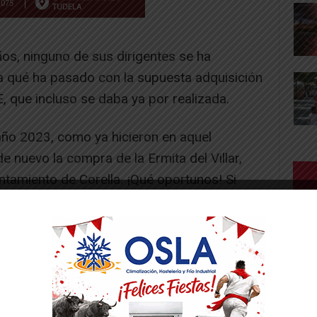
os, ninguno de sus dirigentes se ha
 qué ha pasado con la supuesta adquisición
, que incluso se daba ya por realizada.
ño 2023, como ya hicieron en aquel
e nuevo la compra de la Ermita del Villar,
ntamiento de Corella. ¡Qué oportunos! Si
uatro años va a tener un comprador distinto
 Ayuntamiento de Corella como escaparate
están haciendo más anuncios que en estos
ura. De todos esos anuncios, ¿cuántos se van