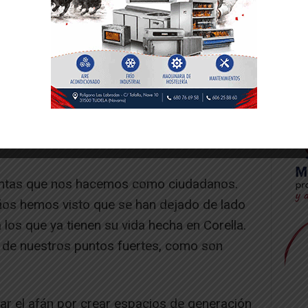
 vender humo?.
 electoralista, necesitamos hechos y
ado a la creación de empleo o incentivar el
s recursos se han destinado para evitar el
s se han destinado a preservar nuestro
untas que nos hacemos como ciudadanos.
ños hemos visto que se han dejado de lado
los que ya tienen su vida hecha en Corella.
de nuestros puntos fuertes, como son
r el afán por crear espacios de generación