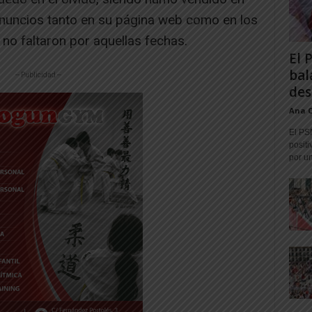
 anuncios tanto en su página web como en los
 no faltaron por aquellas fechas.
El 
bal
-- Publicidad --
des
Ana 
El PS
positi
por un