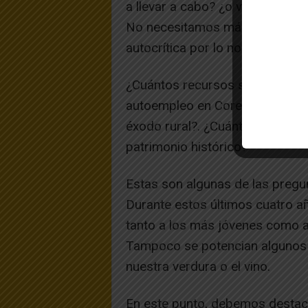
a llevar a cabo? ¿o volvemos a
No necesitamos más propaganda
autocrítica por lo no realizado.
¿Cuántos recursos se han destin
autoempleo en Corella?. ¿Cuánto
éxodo rural?. ¿Cuántos recurso
patrimonio histórico?
Estas son algunas de las preg
Durante estos últimos cuatro a
tanto a los más jóvenes como a 
Tampoco se potencian algunos 
nuestra verdura o el vino.
En este punto, debemos destaca