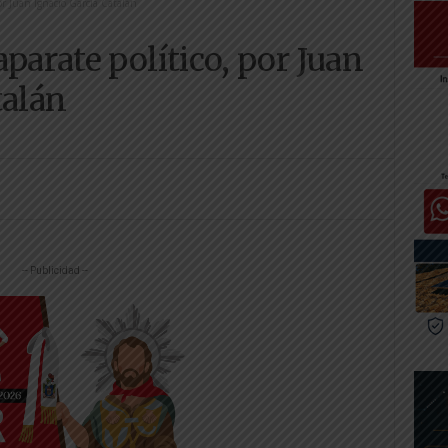
por Juan Ignacio García Catalán
parate político, por Juan
talán
-- Publicidad --