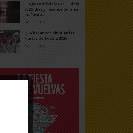
Fuegos artificiales en Tudela
2026: días y horarios durante
las Fiestas...
24 julio, 2026
Qué hacer con niños en las
Fiestas de Tudela 2026
23 julio, 2026