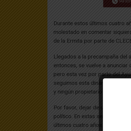
Durante estos últimos cuatro añ
molestado en comentar siquiera
de la Ermita por parte de CLECE
Llegados a la precampaña del a
entonces, se vuelve a anunciar d
pero esta vez por parte del Ayu
seguimos esta dinámica, cada c
y ningún propietario diferente.
Por favor, dejar de utilizar el
político. En estas semanas se 
últimos cuatro años de legislat