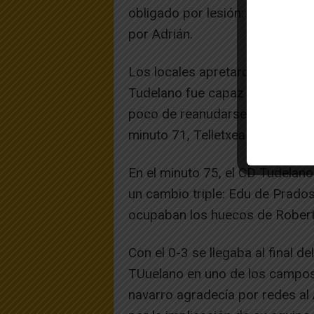
obligado por lesión: Kanouté, c
por Adrián.
Los locales apretaron en el últ
Tudelano fue capaz de aguantar 
poco de reanudarse el juego, Pr
minuto 71, Telletxea redondeab
En el minuto 75, el CD Tudelan
un cambio triple: Edu de Prado
ocupaban los huecos de Roberto,
Con el 0-3 se llegaba al final de
TUuelano en uno de los campos
navarro agradecía por redes al A