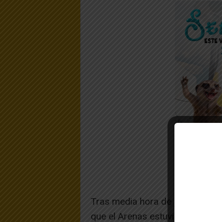
Tras media hora de juego, los b
que el Arenas estuviese cómodo