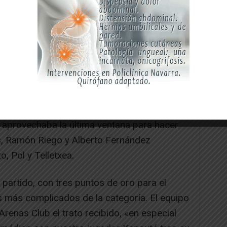
on molestias tras un lance, era reemplazado
imo cuarto de hora del primer acto, pero el CD
con eficacia. Así se llegó al descanso, y al
ats hacía doblete marcando otro gol. En el
a el marcador con el 0-3.
o aprovechaba la última ventana para hacer
s, Ramón Riego y Alberto Fernández
 Pol y Telletxea.
l partido, con tres puntos de oro para el
 más complicados de la categoría. El equipo
renas Club el trato recibido, «en especial