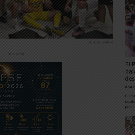
Foto: CD Tudelano
-- Publicidad --
El 
bal
des
Ana 
El PS
positi
por un