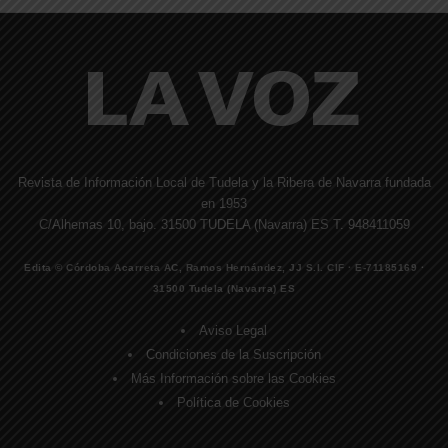
Revista de Información Local de Tudela y la Ribera de Navarra fundada
en 1953
C/Alhemas 10, bajo. 31500 TUDELA (Navarra) ES T. 948411059
Edita © Córdoba Acarreta AC, Ramos Hernández, JJ S.I. CIF · E-71185169 ·
31500 Tudela (Navarra) ES
Aviso Legal
Condiciones de la Suscripción
Más Información sobre las Cookies
Política de Cookies