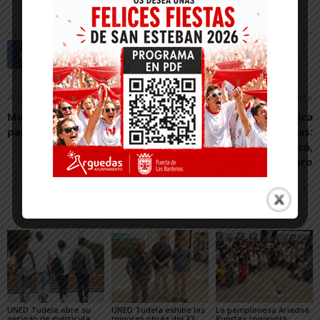
Artículo anterior
Artículo siguiente
Murchante repartió rosas
La cultura griega clásica
para honrar a Santa Rita
desde varias perspectivas:
contemporánea, histórica,
cultural y de género
Artículos relacionados
Más del autor
UNED Tudela abre su
UNED Tudela exhibe las
La pamplonesa Ariadna
período de matrícula
mejores obras del XX
Puertas conquista