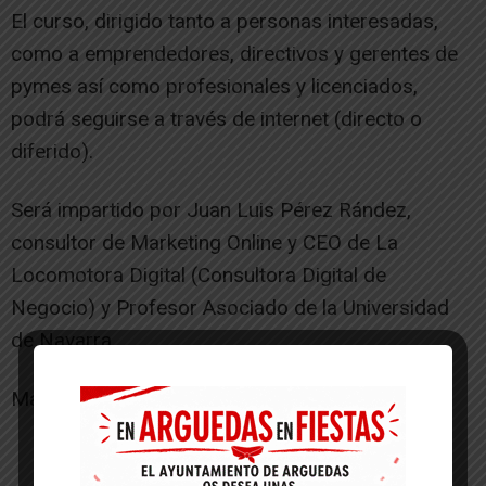
El curso, dirigido tanto a personas interesadas,
como a emprendedores, directivos y gerentes de
pymes así como profesionales y licenciados,
podrá seguirse a través de internet (directo o
diferido).
Será impartido por Juan Luis Pérez Rández,
consultor de Marketing Online y CEO de La
Locomotora Digital (Consultora Digital de
Negocio) y Profesor Asociado de la Universidad
de Navarra.
Más información en la
web de la actividad
-- Publicidad --