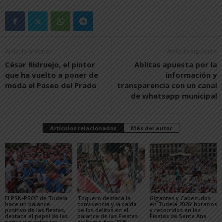
Artículo anterior
Artículo siguiente
César Ridruejo, el pintor
Ablitas apuesta por la
que ha vuelto a poner de
información y
moda el Paseo del Prado
transparencia con un canal
de whatsapp municipal
Artículos relacionados
Más del autor
El PSN-PSOE de Tudela
Toquero destaca la
Gigantes y Cabezudos
hace un balance
convivencia y la caída
en Tudela 2026: horarios
positivo de las fiestas,
de los delitos en el
y recorridos en las
destaca el papel de las
balance de las Fiestas
Fiestas de Santa Ana
peñas y plantea los
de Santa Ana 2026