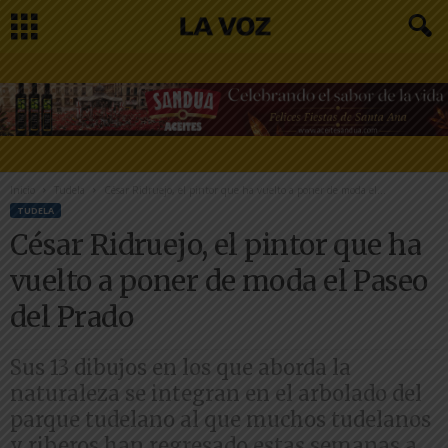
Inicio
Tudela
César Ridruejo, el pintor que ha vuelto a poner de moda el...
TUDELA
César Ridruejo, el pintor que ha
vuelto a poner de moda el Paseo
del Prado
Sus 13 dibujos en los que aborda la
naturaleza se integran en el arbolado del
parque tudelano al que muchos tudelanos
y riberos han regresado estas semanas a