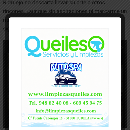
Ridruejo no descarta llevar su arte a otros
rincones, «aunque sin aspiraciones ni marcarme un
ritmo. Puede que haga algo, pero siempre
siguiendo mis normas», concluye el artista.
1
de 17