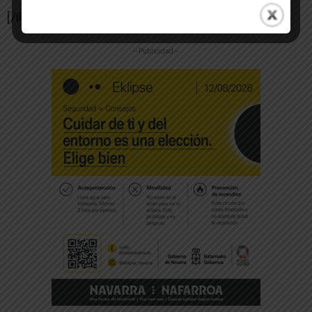
[/ihc-hide-content]
-- Publicidad --