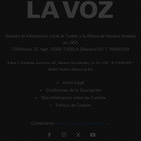
Revista de Información Local de Tudela y la Ribera de Navarra fundada
en 1953
C/Alhemas 10, bajo. 31500 TUDELA (Navarra) ES T. 948411059
Edita © Córdoba Acarreta AC, Ramos Hernández, JJ S.I. CIF · E-71185169 ·
31500 Tudela (Navarra) ES
Aviso Legal
Condiciones de la Suscripción
Más Información sobre las Cookies
Política de Cookies
Contáctanos:
direccion@lavozdelaribera.es