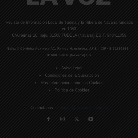
Revista de Información Local de Tudela y la Ribera de Navarra fundada
en 1953
C/Alhemas 10, bajo. 31500 TUDELA (Navarra) ES T. 948411059
Edita © Córdoba Acarreta AC, Ramos Hernández, JJ S.I. CIF · E-71185169 ·
31500 Tudela (Navarra) ES
Aviso Legal
Condiciones de la Suscripción
Más Información sobre las Cookies
Política de Cookies
Contáctanos:
direccion@lavozdelaribera.es