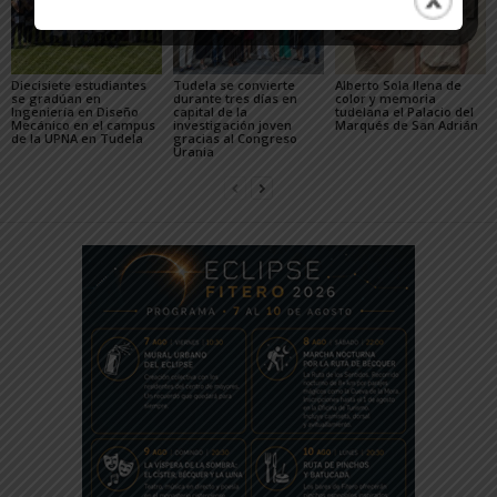
Diecisiete estudiantes
Tudela se convierte
Alberto Sola llena de
se gradúan en
durante tres días en
color y memoria
Ingeniería en Diseño
capital de la
tudelana el Palacio del
Mecánico en el campus
investigación joven
Marqués de San Adrián
de la UPNA en Tudela
gracias al Congreso
Urania