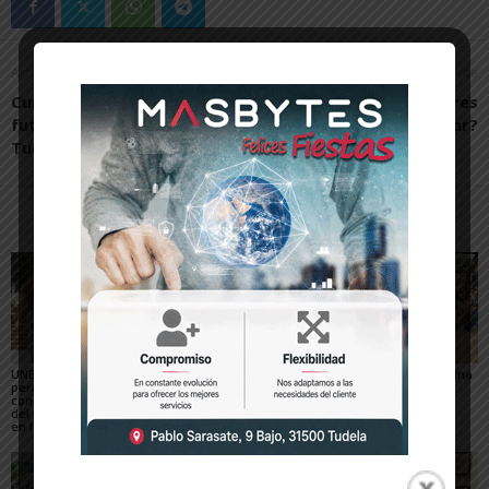
Artículo anterior
Artículo siguiente
Curso 2021-2022. Elige tu
¿Qué idioma quieres
futuro en la UNED de
estudiar?
Tudela
Artículos relacionados
Más del autor
UNED Tudela abre su
UNED Tudela exhibe las
La pamplonesa Ariadna
período de matrícula
mejores obras del XX
Puertas conquista
con la principal novedad
Certamen de Pintura al
Urania 2026
del grado de Ingeniería
Aire Libre de
en Inteligencia Artificial
Monteagudo