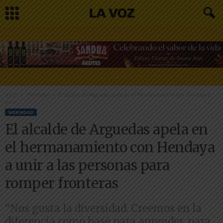
Inicio
Merindad
El alcalde de Arguedas apela en el hermanamiento con Hendaya a
unir...
MERINDAD
El alcalde de Arguedas apela en
el hermanamiento con Hendaya
a unir a las personas para
romper fronteras
“Nos gusta la diversidad. Creemos en la
diferencia como base para aprender, para