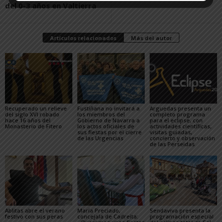
del 0-3 años en Valtierra
Artículos relacionados
Más del autor
Recuperado un relieve
Fustiñana no invitará a
Arguedas presenta un
del siglo XVI robado
los miembros del
completo programa
hace 16 años del
Gobierno de Navarra a
para el eclipse, con
Monasterio de Fitero
los actos oficiales de
actividades científicas,
sus fiestas por el cierre
visitas guiadas,
de las Urgencias
concierto y observación
de las Perseidas
Ablitas abre el verano
María Preciado,
Sendaviva presenta la
festivo con sus peras
concejala de Cadreita:
programación especial