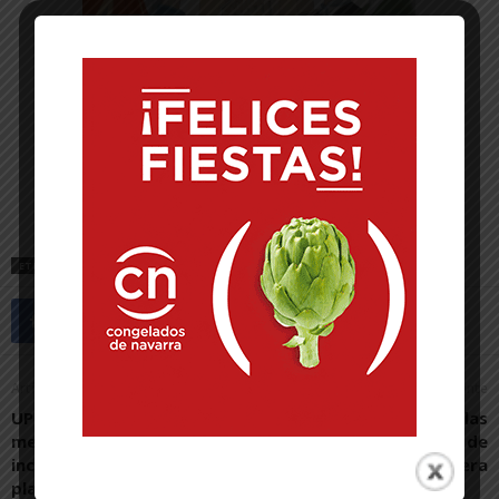
ETIQUETAS
ARGUEDAS
Artículo anterior
Artículo siguiente
UPN pide que se adopten
Presentadas las
medidas ante el
“fotografías” de salud de
incumplimiento de los
la población de la Ribera
plazos en la construcción