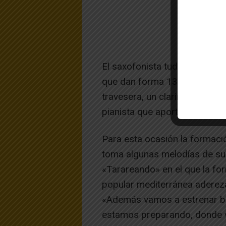
El saxofonista tudelano lleg
que dan forma 13 músicos: cu
travesera, un clarinete, un ba
pianista que aporta su voz a 
Para esta ocasión la formaci
toma algunas melodías de su p
«Tarareando» en el que la fo
popular mediterránea adereza
«Además vamos a estrenar ba
estamos preparando, donde v