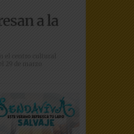
esan a la
 el centro cultural
el 29 de marzo