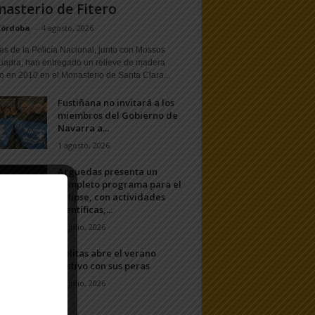
asterio de Fitero
Córdoba
-
4 agosto, 2026
s de la Policía Nacional, junto con Mossos
uadra, han entregado un relieve de madera
o en 2010 en el Monasterio de Santa Clara...
Fustiñana no invitará a los
miembros del Gobierno de
Navarra a...
1 agosto, 2026
Arguedas presenta un
completo programa para el
eclipse, con actividades
científicas,...
20 julio, 2026
Ablitas abre el verano
festivo con sus peras
11 julio, 2026