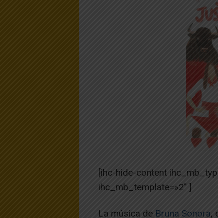
[ihc-hide-content ihc_mb_ty
ihc_mb_template=»2″ ]
La música de
Bruna Sonora
,