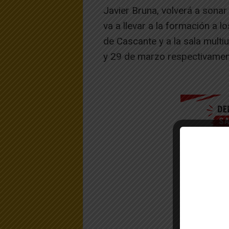
Javier Bruna, volverá a sonar
va a llevar a la formación a l
de Cascante y a la sala multi
y 29 de marzo respectivamen