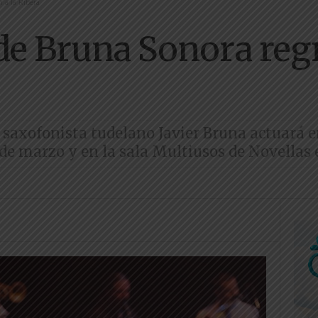
 a la Ribera
de Bruna Sonora regr
 saxofonista tudelano Javier Bruna actuará en
de marzo y en la sala Multiusos de Novellas 