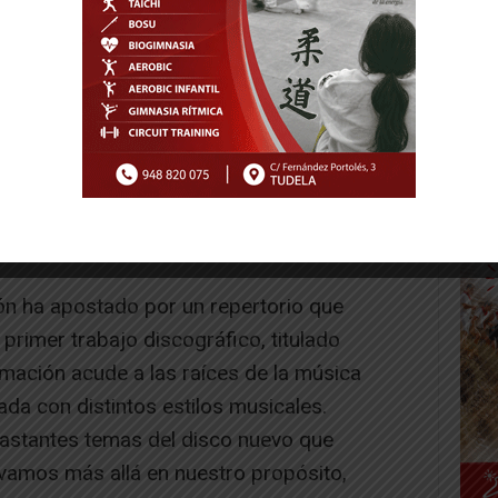
a acompañado de una excelente banda a la
atro metales, tres saxofones, una flauta
tería, un percusionista, un contrabajo y una
varios temas.
ón ha apostado por un repertorio que
rimer trabajo discográfico, titulado
rmación acude a las raíces de la música
da con distintos estilos musicales.
stantes temas del disco nuevo que
amos más allá en nuestro propósito,