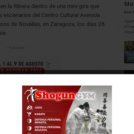
Mon
 en la Ribera dentro de una mini gira que
Ana 
os escenarios del Centro Cultural Avenida
Agente
usos de Novallas, en Zaragoza, los días 28
d’Esq
te.
robad
-- Publicidad --