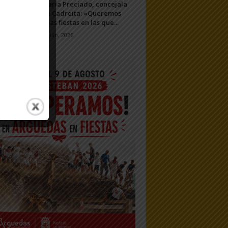
María Preciado, concejala
de Cadreita: «Queremos
unas fiestas en las que...
7 julio, 2026