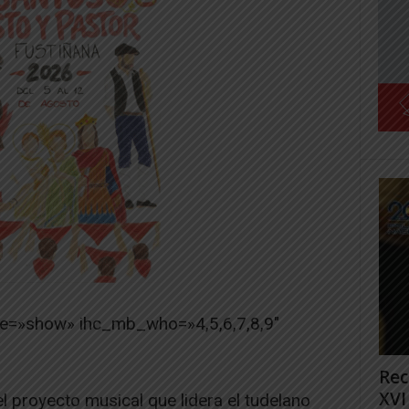
pe=»show» ihc_mb_who=»4,5,6,7,8,9″
Rec
XVI
 el proyecto musical que lidera el tudelano