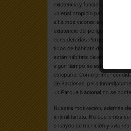
existencia y funcionamiento de e
un erial propicio para ser bom
altísimos valores ecológicos. 
existencia del polígono de tiro
consideradas Parque Nacional. 
tipos de hábitats de nuestro pa
están hábitats de alta montaña
algún tiempo se está valorando 
estepario. Como primer candidat
de Bardenas, pero inmediatame
un Parque Nacional no se contem
Nuestra motivación, además de
antimilitarista. No queremos ser
ensayos de munición y aviones 