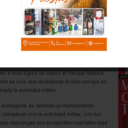
sta instalación militar. Ven en este espacio
bardeado, pasando por encima de sus
A este respecto, debemos denunciar que la
 está impidiendo que las Bardenas seas
Es un objetivo que todos los diferentes
ís estén reconocidos con esta figura. Ya lo
, humedales y espacios marinos. Desde hace
la necesidad de reconocer a un territorio
o a esta figura se valoró el Parque Natural
nte se tuvo que abandonar la idea porque en
pla la actividad militar.
 ecologista, es también profundamente
 cómplices con la actividad militar, con los
que descargan sus proyectiles mortales aquí