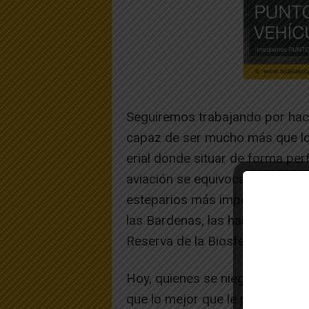
Seguiremos trabajando por hacer
capaz de ser mucho más que lo 
erial donde situar de forma pe
aviación se equivocaron, pues h
esteparios más importantes de 
las Bardenas, las han llevado 
Reserva de la Biosfera según l
Hoy, quienes se niegan a desman
que lo mejor que le puede sucede