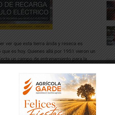
 ver que esta tierra árida y reseca es
que es hoy. Quienes allá por 1951 vieron un
rfecta un campo de entrenamiento para la
oy esta tierra es uno de los hábitats
Europa. Las singularidades que encierran
a ser reconocidas como Parque Natural y
a UNESCO.
telar el polígono de tiro, siguen pensando
r a este territorio es que continúe la