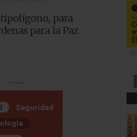
eclamar unas Bardenas para la Paz
ipolígono, para
denas para la Paz
-- Publicidad --