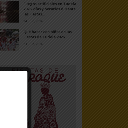
Fuegos artificiales en Tudela
2026: días y horarios durante
las Fiestas...
24 julio, 2026
Qué hacer con niños en las
Fiestas de Tudela 2026
23 julio, 2026