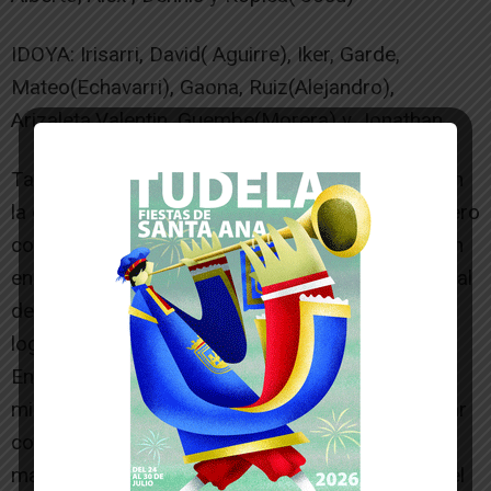
IDOYA: Irisarri, David( Aguirre), Iker, Garde,
Mateo(Echavarri), Gaona, Ruiz(Alejandro),
Arizaleta,Valentin, Guembe(Morera) y Jonathan
Tarde Calida en Las Tejerías con poco publico en
la grada, la primera parte fue de dominio local pero
con escaso juego fluido, los visitantes esperaban
en su terreno para efectuar alguna contra y al final
de esta parte y tras varias ocasiones los locales
lograron dos tantos y asi se llego a el descanso.
En la segunda mitad el partido seguía con la
misma tónica, aunque los locales intentaban jugar
con criterio la pelota y el equipo visitante acuso
mas el esfuerzo, los blanquiazules encontraron el