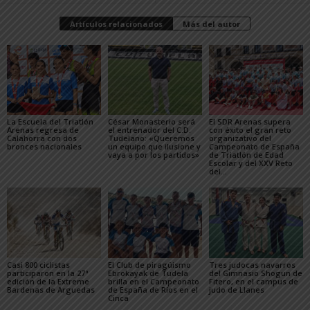
Artículos relacionados
Más del autor
La Escuela del Triatlón
César Monasterio será
El SDR Arenas supera
Arenas regresa de
el entrenador del C.D.
con éxito el gran reto
Calahorra con dos
Tudelano: «Queremos
organizativo del
bronces nacionales
un equipo que ilusione y
Campeonato de España
vaya a por los partidos»
de Triatlón de Edad
Escolar y del XXV Reto
del...
Casi 800 ciclistas
El Club de piragüismo
Tres judocas navarros
participaron en la 27ª
Ebrokayak de Tudela
del Gimnasio Shogun de
edición de la Extreme
brilla en el Campeonato
Fitero, en el campus de
Bardenas de Arguedas
de España de Ríos en el
judo de Llanes
Cinca