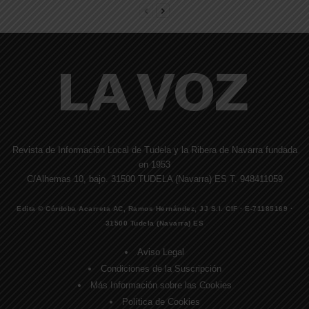
Revista de Información Local de Tudela y la Ribera de Navarra fundada
en 1953
C/Alhemas 10, bajo. 31500 TUDELA (Navarra) ES T. 948411059
Edita © Córdoba Acarreta AC, Ramos Hernández, JJ S.I. CIF · E-71185169 ·
31500 Tudela (Navarra) ES
Aviso Legal
Condiciones de la Suscripción
Más Información sobre las Cookies
Política de Cookies