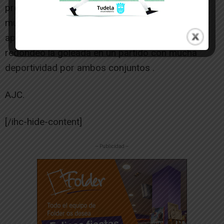
premio del tercer gol obra de Alex, el partido fue
muy de cara para los locales ya que el Idoya
apenas tuvo una ocasión en esta mitad, Morella
redondeó la goleada en un partido con mucha
deportividad por ambos conjuntos .
AJC.
[/ihc-hide-content]
-- Publicidad --