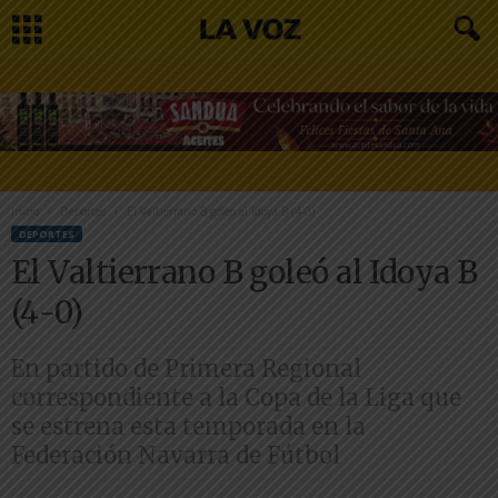
Inicio
Deportes
El Valtierrano B goleó al Idoya B (4-0)
DEPORTES
El Valtierrano B goleó al Idoya B
(4-0)
En partido de Primera Regional
correspondiente a la Copa de la Liga que
se estrena esta temporada en la
Federación Navarra de Fútbol