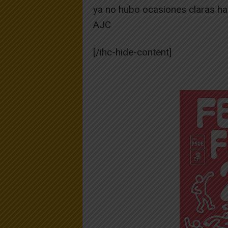
ya no hubo ocasiones claras hast
AJC
[/ihc-hide-content]