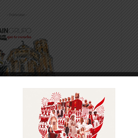
-- Publicidad --