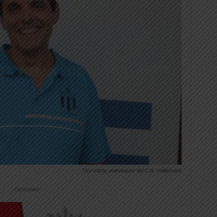
Tico iriarte, entrenador del C.A. Valtierrano
-- Publicidad --