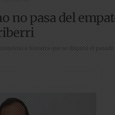
 un gol contra el Erriberri
no no pasa del empat
riberri
Autonómica Navarra que se disputó el pasado