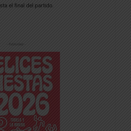
a el final del partido.
-- Publicidad --