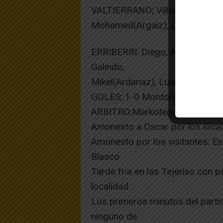
VALTIERRANO; Villanueva, Joseb
Mohamed(Argaiz), Lacarra(Gomez
ERRIBERRI: Diego, Algarra(Blas
Galindo,
Mikel(Ardanaz), Luis(Bolea), Vil
GOLES; 1-0 Montori min 33// 1
ARBITRO;Markotegui asistido p
Amonesto a Oscar por los loca
Amonesto por los visitantes: E
Blasco
Tarde fria en las Tejerías con p
localidad.
Los primeros minutos del partid
ninguno de