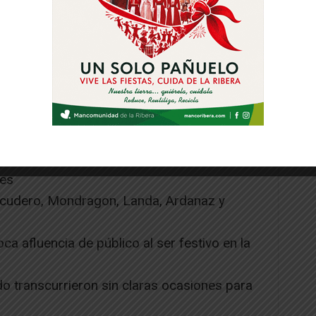
a(Jonathan) , Oscar, Pino , Chan,
) Recari, Montori, Joel y Arellano
co), Iosu, Escudero, Mondragon, Landa,
labona(Arturo) y Cristian
-1 Galindo min 82
or Gomez y Caballero
les
scudero, Mondragon, Landa, Ardanaz y
oca afluencia de público al ser festivo en la
o transcurrieron sin claras ocasiones para