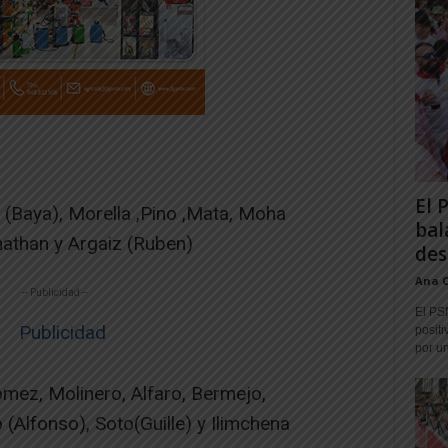
El 
(Baya), Morella ,Pino ,Mata, Moha
bal
nathan y Argaiz (Ruben)
des
Ana 
-- Publicidad --
El PS
positi
por un
ez, Molinero, Alfaro, Bermejo,
(Alfonso), Soto(Guille) y Ilimchena