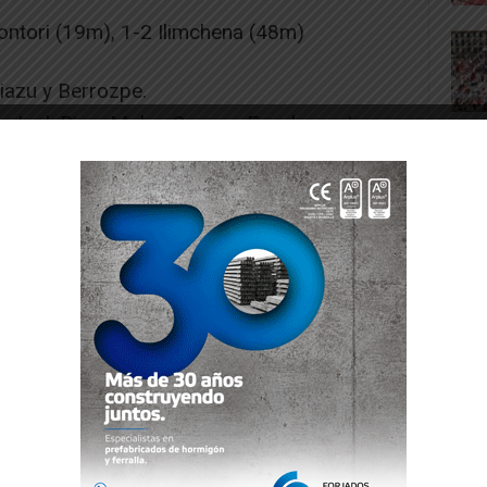
ntori (19m), 1-2 Ilimchena (48m)
iazu y Berrozpe.
, Joel, Pino, Moha, Oscar y Expulso a Juan
rmejo, Molinero, Soto,Arbeloa y en dos
n Las Tejerías con una temperatura
 el juego fue muy vistoso y se vieron varias
delanto el Oberena a los 16 minutos y
rano por mediación de Montori, los locales
los de Pamplona respondían bien y lograban
n empate se llegó al descanso.
igualdad pero tras una falta de nuevo se
és se quedó con un jugador menos, fueron