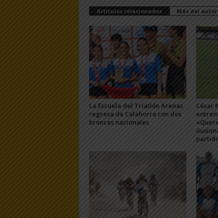
Artículos relacionados
Más del autor
La Escuela del Triatlón Arenas
César 
regresa de Calahorra con dos
entren
bronces nacionales
«Quere
ilusion
partid