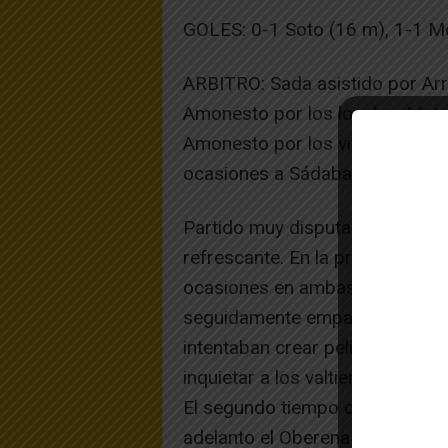
GOLES: 0-1 Soto (16 m), 1-1 Mo
ARBITRO: Sada asistido por Arr
Amonesto por los locales: Mata
Amonesto por los visitantes: Be
ocasiones a Sádaba
Partido muy disputado jugado e
refrescante. En la primera parte
ocasiones en ambas áreas, se a
seguidamente empato el Valtier
intentaban crear peligro ,pero 
inquietar a los valtierranos, co
El segundo tiempo comenzó con 
adelanto el Oberena que despu