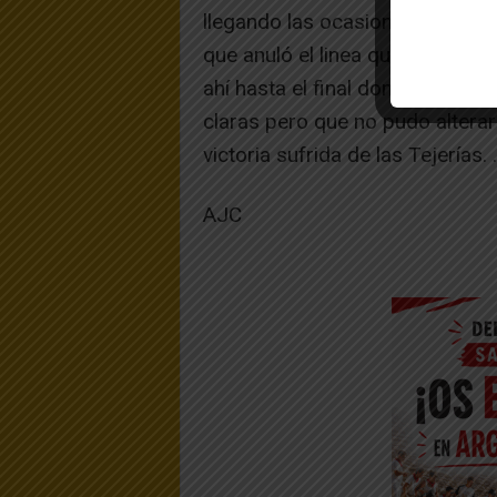
llegando las ocasiones locales
que anuló el linea que vio agres
ahí hasta el final dominio del 
claras pero que no pudo alterar
victoria sufrida de las Tejerías. .
AJC