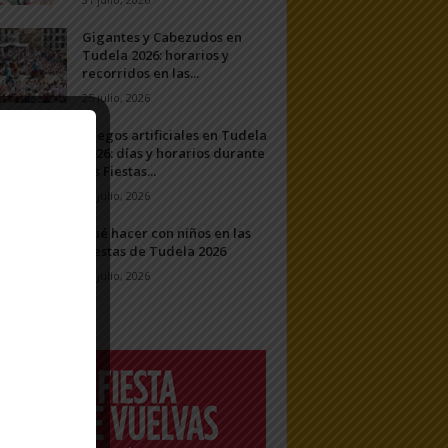
Gigantes y Cabezudos en
Tudela 2026: horarios y
recorridos en las...
25 julio, 2026
Fuegos artificiales en Tudela
2026: días y horarios durante
las Fiestas...
24 julio, 2026
Qué hacer con niños en las
Fiestas de Tudela 2026
23 julio, 2026