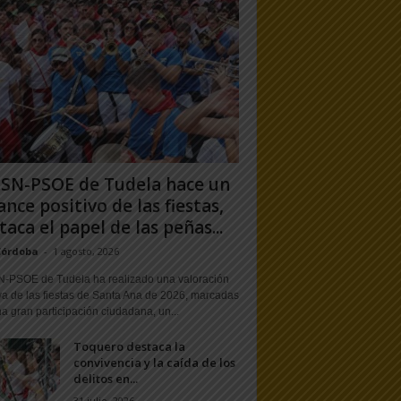
PSN-PSOE de Tudela hace un
ance positivo de las fiestas,
taca el papel de las peñas...
Córdoba
-
1 agosto, 2026
N-PSOE de Tudela ha realizado una valoración
va de las fiestas de Santa Ana de 2026, marcadas
a gran participación ciudadana, un...
Toquero destaca la
convivencia y la caída de los
delitos en...
31 julio, 2026