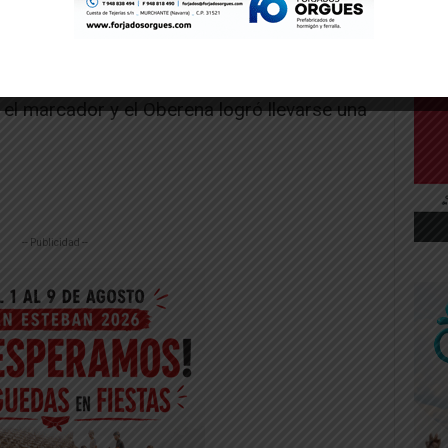
 destacando un gol de chilena de Jonathán
ión de Juan previa al remate y lo expulso, de
Valtierrano que gozó de oportunidades muy
 el marcador y el Oberena logró llevarse una
-- Publicidad --