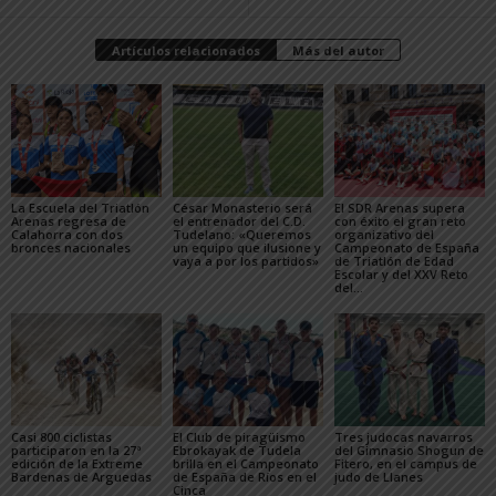
Artículos relacionados
Más del autor
La Escuela del Triatlón
César Monasterio será
El SDR Arenas supera
Arenas regresa de
el entrenador del C.D.
con éxito el gran reto
Calahorra con dos
Tudelano: «Queremos
organizativo del
bronces nacionales
un equipo que ilusione y
Campeonato de España
vaya a por los partidos»
de Triatlón de Edad
Escolar y del XXV Reto
del...
Casi 800 ciclistas
El Club de piragüismo
Tres judocas navarros
participaron en la 27ª
Ebrokayak de Tudela
del Gimnasio Shogun de
edición de la Extreme
brilla en el Campeonato
Fitero, en el campus de
Bardenas de Arguedas
de España de Ríos en el
judo de Llanes
Cinca