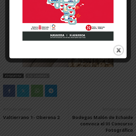
ETIQUETAS
C.D. LOURDES
Artículo anterior
Artículo siguiente
Valtierrano 1- Oberena 2
Bodegas Malón de Echaide
convoca el III Concurso
Fotográfico