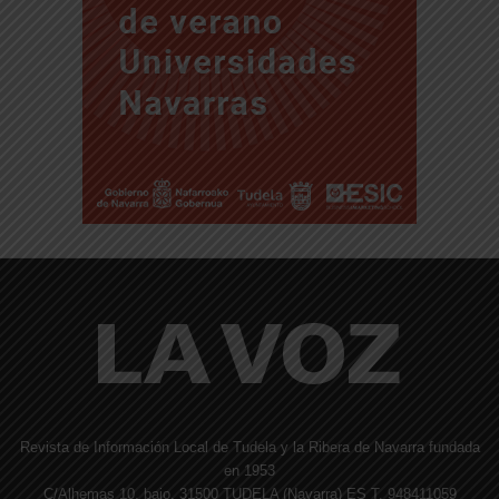
Revista de Información Local de Tudela y la Ribera de Navarra fundada
en 1953
C/Alhemas 10, bajo. 31500 TUDELA (Navarra) ES T. 948411059