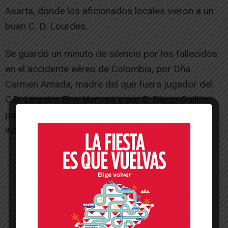
Asarta, donde los aficionados locales vieron a un
buen C. D. Lourdes.
Se guardó un minuto de silencio por los fallecidos
en el accidente aéreo de Colombia, por Dña.
Carmen Amada, madre del que fuera jugador del
C.D. Lourdes Eloy Herrera y por D. Diego Guillén,
padre del responsable del mantenimiento de las
instalaciones del C.D. Huarte.
-- Publicidad --