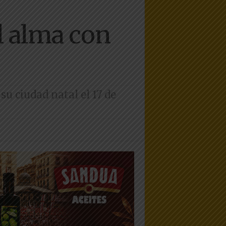
l alma con
u ciudad natal el 17 de