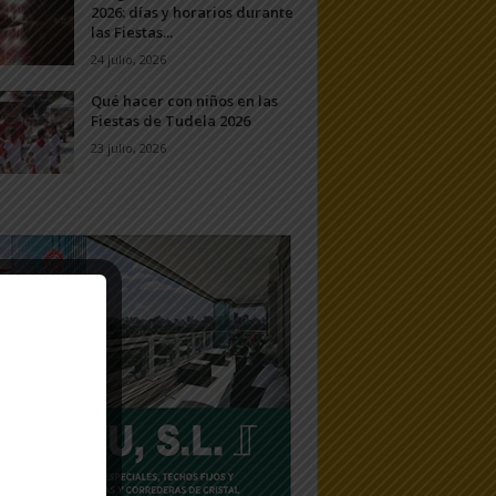
2026: días y horarios durante
las Fiestas...
24 julio, 2026
Qué hacer con niños en las
Fiestas de Tudela 2026
23 julio, 2026