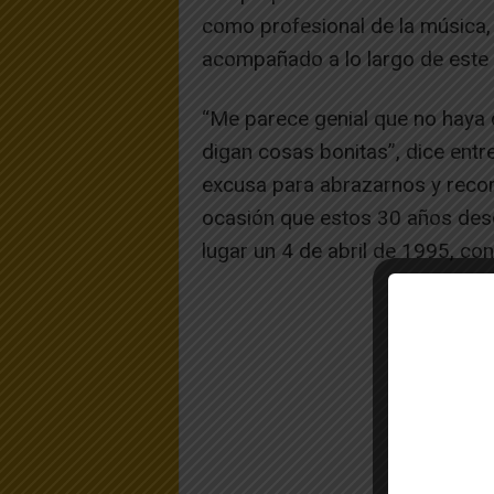
como profesional de la música, 
acompañado a lo largo de este 
“Me parece genial que no haya
digan cosas bonitas”, dice entre
excusa para abrazarnos y recor
ocasión que estos 30 años des
lugar un 4 de abril de 1995, co