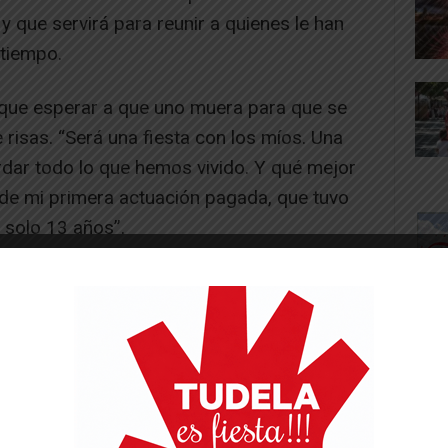
y que servirá para reunir a quienes le han
tiempo.
 que esperar a que uno muera para que se
 risas. “Será una fiesta con los míos. Una
dar todo lo que hemos vivido. Y qué mejor
de mi primera actuación pagada, que tuvo
n solo 13 años”.
-- Publicidad --