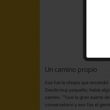
Un camino propio
Esa fue la chispa que encendió u
Desde muy pequeño, había algo d
camino. “Tuve la gran suerte de
conservatorio y eso fue el germ