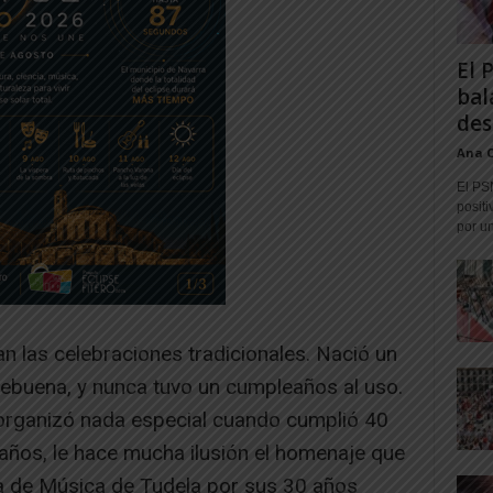
El 
bal
des
Ana 
El PS
positi
por un
an las celebraciones tradicionales. Nació un
ebuena, y nunca tuvo un cumpleaños al uso.
organizó nada especial cuando cumplió 40
años, le hace mucha ilusión el homenaje que
a de Música de Tudela por sus 30 años