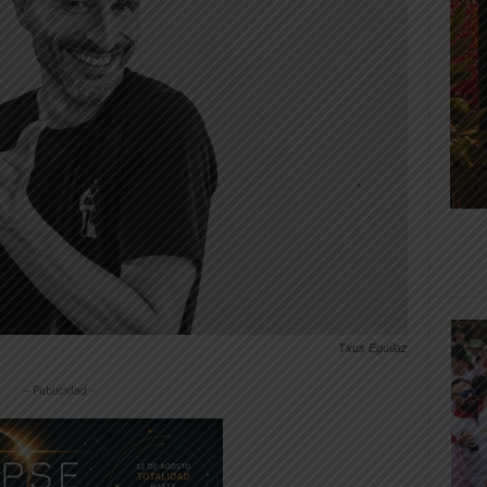
Txus Eguílaz
-- Publicidad --