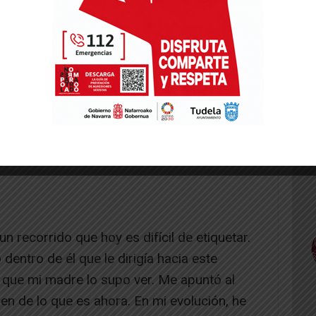
n recorrido que hoy es difícil de etiquetar.
entro de él que le dirigía hacia este
 que mi madre lo supo ver. Me apuntó al
en de lo que es ahora. En mi evolución, he