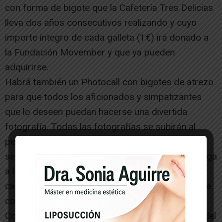
con forma de bigote que la Cafetería Tres Delicias
lleva dos años consecutivos realizando y cuyo
importe íntegro de cada galleta (1€) irá donado a
la Fundación Movember y que ya pueden
adquirirse.
Habrá también un Photocall con bigotes de atrezo
para que todos los aficionados y simpatizantes
que lo deseen puedan hacerse una divertida
fotografía. Todas las fotografías se subirán al
perfil oficial de Facebook del C.D. Tudelano la
semana próxima y la que más “Me gustas” consiga
a lo largo del mes de Noviembre ganará una
camiseta de la segunda equipación del equipo, de
color fucsia en apoyo a la Asociación Española
Contra el Cáncer y dos entradas para el partido del