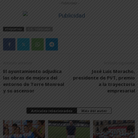
-- Publicidad --
ETIQUETAS
C.D. TUDELANO
Artículo anterior
Artículo siguiente
El ayuntamiento adjudica
José Luis Moracho,
las obras de mejora del
presidente de PVT, premio
entorno de Torre Monreal
a la trayectoria
y su ascensor
empresarial
Artículos relacionados
Más del autor