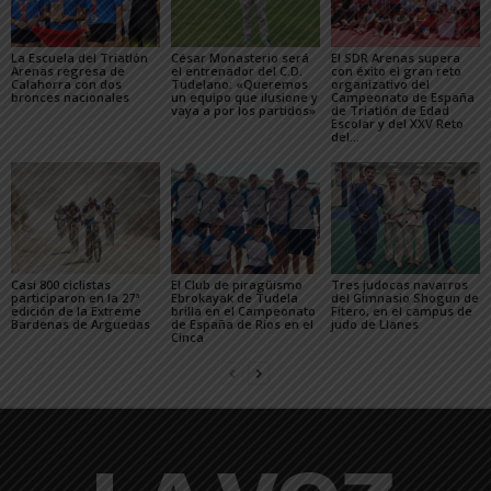
La Escuela del Triatlón
César Monasterio será
El SDR Arenas supera
Arenas regresa de
el entrenador del C.D.
con éxito el gran reto
Calahorra con dos
Tudelano: «Queremos
organizativo del
bronces nacionales
un equipo que ilusione y
Campeonato de España
vaya a por los partidos»
de Triatlón de Edad
Escolar y del XXV Reto
del...
Casi 800 ciclistas
El Club de piragüismo
Tres judocas navarros
participaron en la 27ª
Ebrokayak de Tudela
del Gimnasio Shogun de
edición de la Extreme
brilla en el Campeonato
Fitero, en el campus de
Bardenas de Arguedas
de España de Ríos en el
judo de Llanes
Cinca