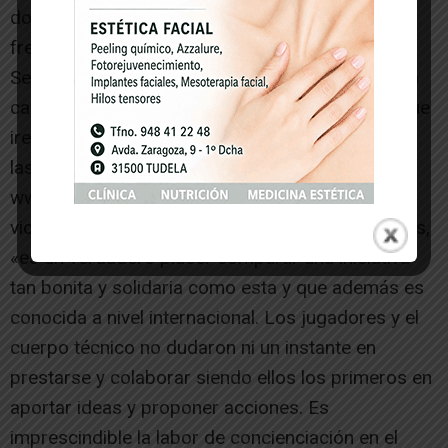
domingo 3 de diciembre en el Ciudad de Tudela
frente a la Peña Sport.
Se ha realizado también una sesión fotográfica a
cargo del fotógrafo tudelano Cristian Aparicio que
iremos viendo a lo largo de los próximos días en
las redes sociales del Club y la página web
www.cdtudelano.com En palabras del
vicepresidente de nuestro club, Joaquim Torrents,
«es un verdadero placer compartir una iniciativa
tan bonita y solidaria como esta y que además es
conocida a nivel internacional. Los jugadores y el
cuerpo técnico no dudaron ni un instante en
prestarse y colaborar siendo ellos los primeros en
aportar ideas y proponer acciones. Es
imprescindible la labor de concienciación en el