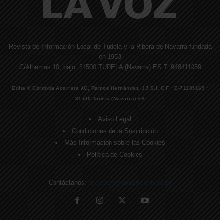
Revista de Información Local de Tudela y la Ribera de Navarra fundada
en 1953
C/Alhemas 10, bajo. 31500 TUDELA (Navarra) ES T. 948411059
Edita © Córdoba Acarreta AC, Ramos Hernández, JJ S.I. CIF · E-71185169 ·
31500 Tudela (Navarra) ES
Aviso Legal
Condiciones de la Suscripción
Más Información sobre las Cookies
Política de Cookies
Contáctanos:
direccion@lavozdelaribera.es