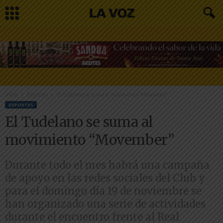
Inicio
Deportes
El Tudelano se suma al movimiento “Movember”
DEPORTES
El Tudelano se suma al
movimiento “Movember”
Durante todo el mes habrá una campaña
de apoyo en las redes sociales del Club y
para el domingo día 19 de noviembre se
han organizado una serie de actividades
durante el encuentro frente al Real