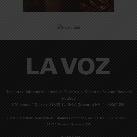
Revista de Información Local de Tudela y la Ribera de Navarra fundada
en 1953
C/Alhemas 10, bajo. 31500 TUDELA (Navarra) ES T. 948411059
Edita © Córdoba Acarreta AC, Ramos Hernández, JJ S.I. CIF · E-71185169 ·
31500 Tudela (Navarra) ES