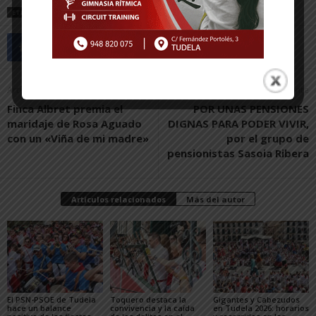
ETIQUETAS
GRIPE
Artículo anterior
Artículo siguiente
Finca Albret premia el
POR UNAS PENSIONES
maridaje de Rosa Aguado
DIGNAS PARA PODER VIVIR,
con un «Viña de mi madre»
por el grupo de
pensionistas Sasoia Ribera
Artículos relacionados
Más del autor
El PSN-PSOE de Tudela
Toquero destaca la
Gigantes y Cabezudos
hace un balance
convivencia y la caída
en Tudela 2026: horarios