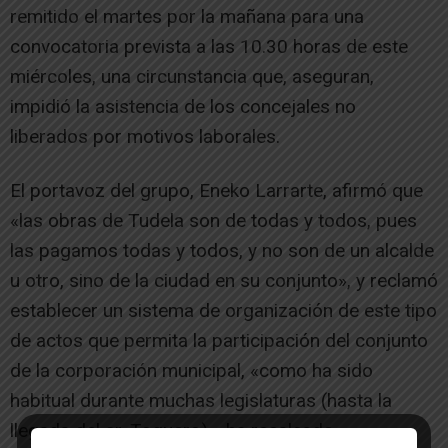
remitido el martes por la mañana para una
convocatoria prevista a las 10.30 horas de este
miércoles, una circunstancia que, aseguran,
impidió la asistencia de los concejales no
liberados por motivos laborales.
El portavoz del grupo, Eneko Larrarte, afirmó que
«las obras de Tudela son de todas y todos, pues
las pagamos todas y todos, y no son de un alcalde
u otro, sino de la ciudad en su conjunto», y reclamó
establecer un sistema de organización de este tipo
de actos que permita la participación del conjunto
de la corporación municipal, «como ha sido
habitual durante muchas legislaturas (hasta la
llegada del sr. Toquero)», ha recalcado.