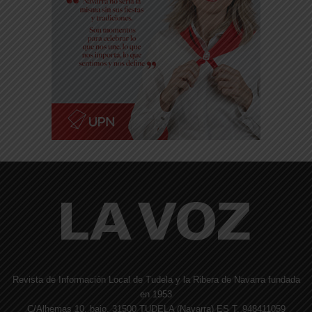
Revista de Información Local de Tudela y la Ribera de Navarra fundada
en 1953
C/Alhemas 10, bajo. 31500 TUDELA (Navarra) ES T. 948411059