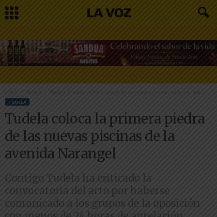
Inicio
Tudela
Tudela coloca la primera piedra de las nuevas piscinas de la avenida...
TUDELA
Tudela coloca la primera piedra
de las nuevas piscinas de la
avenida Narangel
Contigo Tudela ha criticado la
convocatoria del acto por haberse
comunicado a los grupos de la oposición
con menos de 24 horas de antelación,