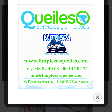
1
de 9
-- Publicidad --