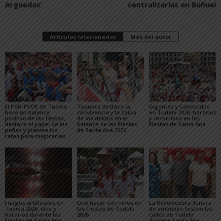
Arguedas’
centralizarlas en Buñuel
Artículos relacionados
Más del autor
El PSN-PSOE de Tudela
Toquero destaca la
Gigantes y Cabezudos
hace un balance
convivencia y la caída
en Tudela 2026: horarios
positivo de las fiestas,
de los delitos en el
y recorridos en las
destaca el papel de las
balance de las Fiestas
Fiestas de Santa Ana
peñas y plantea los
de Santa Ana 2026
retos para mejorarlas
Fuegos artificiales en
Qué hacer con niños en
La Revolvedera llenará
Tudela 2026: días y
las Fiestas de Tudela
de ambiente festivo las
horarios durante las
2026
calles de Tudela
Fiestas de Santa Ana
durante Santa Ana