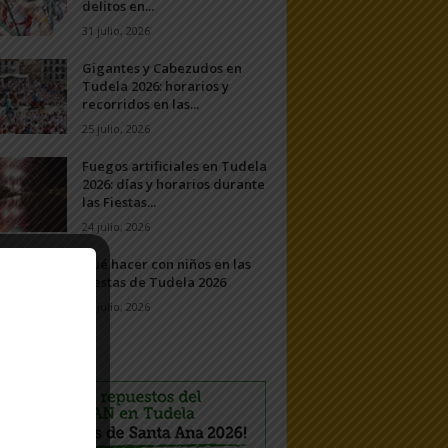
delitos en...
31 julio, 2026
Gigantes y Cabezudos en
Tudela 2026: horarios y
recorridos en las...
25 julio, 2026
Fuegos artificiales en Tudela
2026: días y horarios durante
las Fiestas...
24 julio, 2026
Qué hacer con niños en las
Fiestas de Tudela 2026
23 julio, 2026