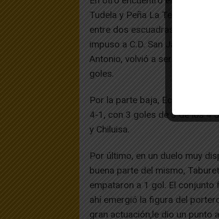
En otro encuentro entre equipos 
Tudela y Peña La Teba-Tudegás 
entre dos escuadras de la zon
impuso a C.D. San Javier por 2 
Antonio, volvió a ser clave en l
goles.
Por la parte baja, Ecuador F.C. 
4-1, con 3 goles de 3 de los 4 
y Chiluisa.
Por último, en un duelo muy di
buena parte del mismo, Taburet
empataron a 1 gol. El conjunto 
ahí emergió la figura del porter
gran actuación,le dio un punto a