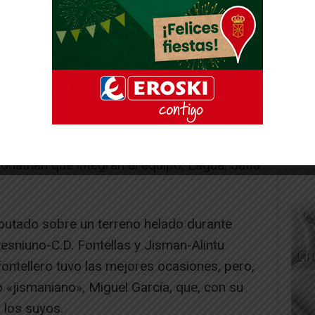
de la parte alta de la Tabla, F.C. Chelsea-
firmaron tablas (1-1). En el enfrentamiento
a media, C.D. Ambato-Café Diamante se
goles a 1. El goleador «ambateño», Sebastián
a victoria de su equipo al marcar uno de los
goleó al colista, Impotusa-Peña La Jota, por
Jonathan que integran el equipo, Lagua, Safla
sputado sobre un terreno helado durante
esniuno-C.D. Fontellas y Jisman-Alintu
fontellero tuvo las mejores ocasiones, pero,
o «jismaniano», Miguel García, que, con su
 los suyos.