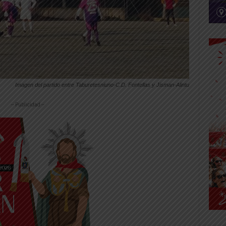
Imagen del partido entre Taburetesniuno-C.D. Fontellas y Jisman-Alintu
-- Publicidad --