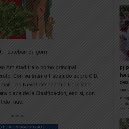
to: Esteban Baigorri
eo Amistad trajo como principal
El 
bal
ato. Con su triunfo trabajado sobre C.D.
des
Humar-Los Nevot desbanca a Corellano-
Ana 
a plaza de la Clasificación, eso sí, con
El PS
rtido más.
positi
por un
-- Publicidad --