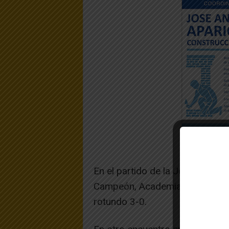
En el partido de la Jornada, Peñ
Campeón, Academia Talentia-Co
rotundo 3-0.