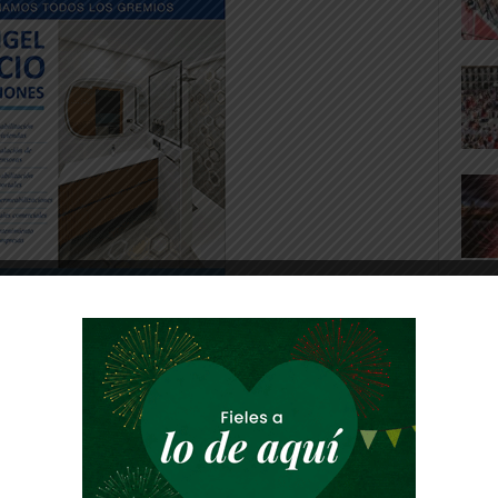
a Beterri no dio ninguna opción al vigente
nstrucciones Gado, al que derrotó por un