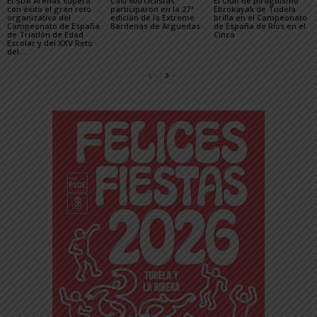
El SDR Arenas supera
Casi 800 ciclistas
El Club de piragüismo
con éxito el gran reto
participaron en la 27ª
Ebrokayak de Tudela
organizativo del
edición de la Extreme
brilla en el Campeonato
Campeonato de España
Bardenas de Arguedas
de España de Ríos en el
de Triatlón de Edad
Cinca
Escolar y del XXV Reto
del...