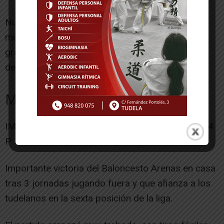
Nueva victoria del infantil mixto en otro partido
muy igualado que se resolvió a favor del Arenas
gracias al dominio en el rebote y una buena
defensa durante todo el partido.
MINI MIXTO
IMPOTUSA ARENAS 87 – VALLE DE EGÜES M 54
P: 14-13, 9-10, 10-5, 14-9, 23-5, 17-12
Importante victoria del Baloncesto Arenas en casa
tras 3 jornadas jugando fuera y que afianza a los
tudelanos en la sexta posición de la liga.