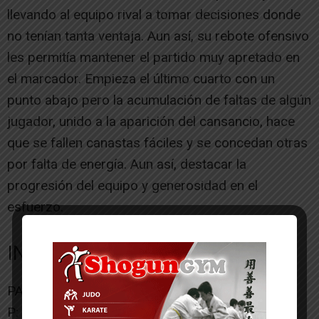
llevando al equipo rival a tomar decisiones donde
no tenían tanta ventaja. Aun así, su rebote ofensivo
les permitía mantener el partido muy apretado en
el marcador. Empieza el último cuarto con un
punto abajo pero la acumulación de faltas de algún
jugador, unido a la aparición del cansancio, hace
que se fallen canastas fáciles y se concedan otras
por falta de energía. Aun así, destacar la
progresión del equipo y generosidad en el
esfuerzo.
INFANTIL MIXTO
PAZ ZIGANDA 41 – IMPOTUSA ARENAS 48
P: 10-11, 9-14, 12-14, 10-9.