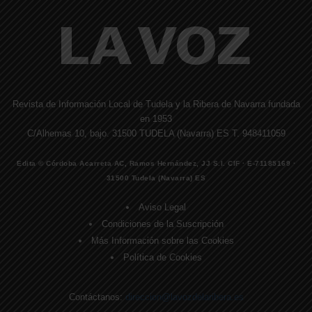
Revista de Información Local de Tudela y la Ribera de Navarra fundada
en 1953
C/Alhemas 10, bajo. 31500 TUDELA (Navarra) ES T. 948411059
Edita © Córdoba Acarreta AC, Ramos Hernández, JJ S.I. CIF · E-71185169 ·
31500 Tudela (Navarra) ES
Aviso Legal
Condiciones de la Suscripción
Más Información sobre las Cookies
Política de Cookies
Contáctanos:
direccion@lavozdelaribera.es