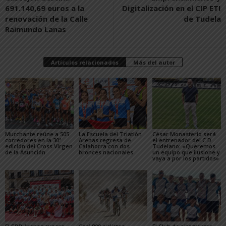
691.140,69 euros a la
Digitalización en el CIP ETI
renovación de la Calle
de Tudela
Raimundo Lanas
Artículos relacionados
Más del autor
Murchante reúne a 505
La Escuela del Triatlón
César Monasterio será
corredores en la 30ª
Arenas regresa de
el entrenador del C.D.
edición del Cross Virgen
Calahorra con dos
Tudelano: «Queremos
de la Asunción
bronces nacionales
un equipo que ilusione y
vaya a por los partidos»