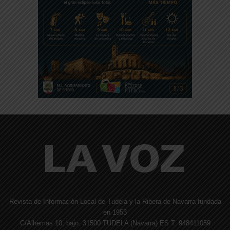
Revista de Información Local de Tudela y la Ribera de Navarra fundada
en 1953
C/Alhemas 10, bajo. 31500 TUDELA (Navarra) ES T. 948411059