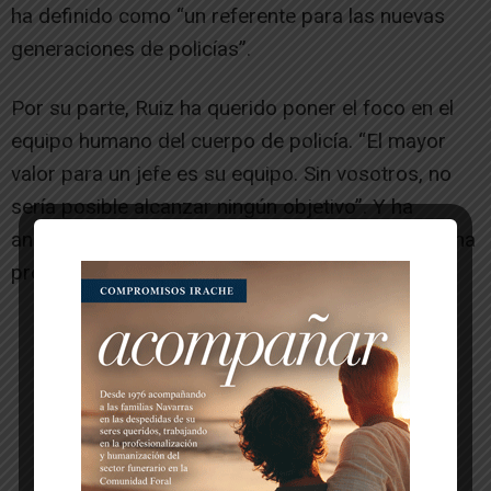
ha definido como “un referente para las nuevas
generaciones de policías”.
Por su parte, Ruiz ha querido poner el foco en el
equipo humano del cuerpo de policía. “El mayor
valor para un jefe es su equipo. Sin vosotros, no
sería posible alcanzar ningún objetivo”. Y ha
animado a los agentes a seguir disfrutando de una
profesión “maravillosa”.
-- Publicidad --