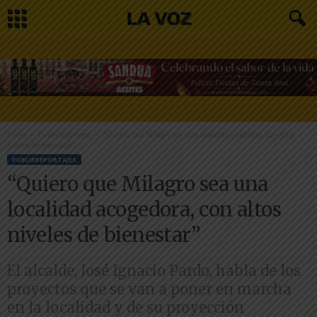
Inicio
Publirreportajes
“Quiero que Milagro sea una localidad acogedora, con altos
niveles de bienestar”
PUBLIRREPORTAJES
“Quiero que Milagro sea una
localidad acogedora, con altos
niveles de bienestar”
El alcalde, José Ignacio Pardo, habla de los
proyectos que se van a poner en marcha
en la localidad y de su proyección