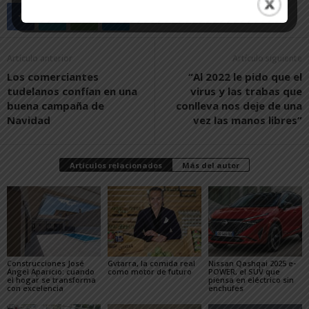
Artículo anterior
Artículo siguiente
Los comerciantes
“Al 2022 le pido que el
tudelanos confían en una
virus y las trabas que
buena campaña de
conlleva nos deje de una
Navidad
vez las manos libres”
Artículos relacionados
Más del autor
Construcciones José
Gvtarra, la comida real
Nissan Qashqai 2025 e-
Ángel Aparicio: cuando
como motor de futuro
POWER, el SUV que
el hogar se transforma
piensa en eléctrico sin
con excelencia
enchufes