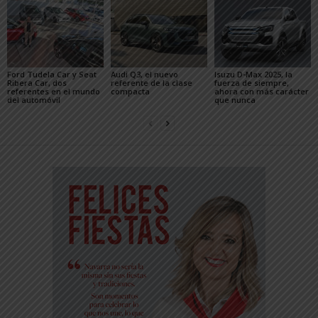
Ford Tudela Car y Seat
Audi Q3, el nuevo
Isuzu D-Max 2025, la
Ribera Car, dos
referente de la clase
fuerza de siempre,
referentes en el mundo
compacta
ahora con más carácter
del automóvil
que nunca