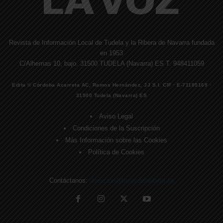
Revista de Información Local de Tudela y la Ribera de Navarra fundada
en 1953
C/Alhemas 10, bajo. 31500 TUDELA (Navarra) ES T. 948411059
Edita © Córdoba Acarreta AC, Ramos Hernández, JJ S.I. CIF · E-71185169 ·
31500 Tudela (Navarra) ES
Aviso Legal
Condiciones de la Suscripción
Más Información sobre las Cookies
Política de Cookies
Contáctanos:
direccion@lavozdelaribera.es