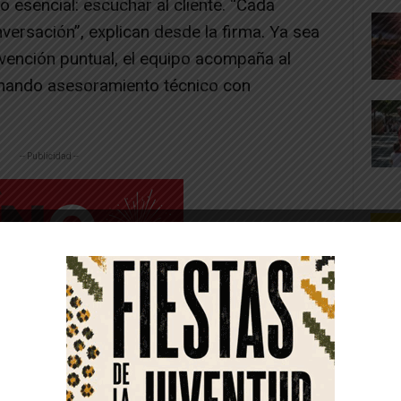
lo esencial: escuchar al cliente. “Cada
ersación”, explican desde la firma. Ya sea
rvención puntual, el equipo acompaña al
inando asesoramiento técnico con
-- Publicidad --