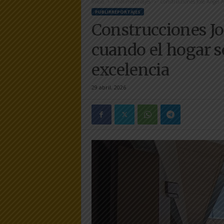
Inicio
Publirreportajes
Construcciones José Ángel A
e
PUBLIRREPORTAJES
r
Construcciones Jo
a
.
cuando el hogar s
e
s
excelencia
29 abril, 2026