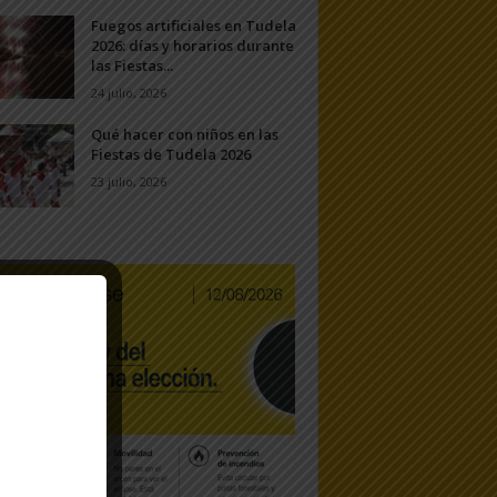
Fuegos artificiales en Tudela
2026: días y horarios durante
las Fiestas...
24 julio, 2026
Qué hacer con niños en las
Fiestas de Tudela 2026
23 julio, 2026