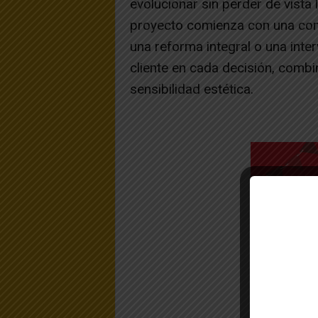
evolucionar sin perder de vista 
proyecto comienza con una conv
una reforma integral o una inte
cliente en cada decisión, comb
sensibilidad estética.