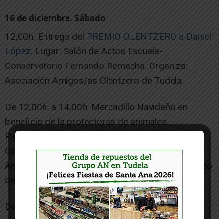
16 de diciembre. Sábado
12,00h. Entrega del
PREMIO OLENTZERO a Daniel
López
. Lugar: Salón de Actos Escuela-
Conservatorio Fernando Remacha. Organiza:
Asociación Amigos/as Olentzero de Tudela.
De 12,00h. a 14,00h. Mercadillo Navideño en
beneficio de la protectoras de animales.
Participan: Protectora Ribera Navarra, Centro
Comarcal de Protección Animal, Adopta Navarra,
Animación Tudela, Refugio Muskaria. Lugar: Paseo
del Queiles.
De 11,00h. a 13,00h. Taller cuentacuentos