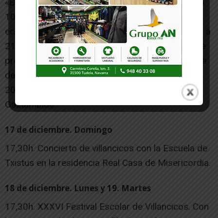
«Berenguela en Navidad». De 6 a 12 años. Precio:
10€. Organiza: Museo de Tudela y Archivos
eclesiásticos. Lugar: Palacio Decanal. De 18,30h. a
21,30h. VIDEO MAPPING. Espectáculo infantil. Se
proyectarán pases cada media hora. Lugar: Plaza
de los Fueros.
20,30h. BEBE. Concierto. Lugar: Teatro
Gaztambide.
17 de diciembre. Domingo
17,30h. Concierto de villancicos con la Escuela de
Txistus en la residencia Real Casa de Misericordia.
18 de diciembre. Lunes y 19. Martes
17,30h. XXXVI Festival Escolar de Villancicos. Con