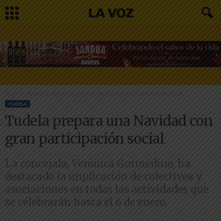
Inicio
Tudela
Tudela prepara una Navidad con gran participación social
TUDELA
Tudela prepara una Navidad con
gran participación social
La concejala, Verónica Gormedino, ha
destacado la implicación de colectivos y
asociaciones en todas las actividades que
se celebrarán hasta el 6 de enero.