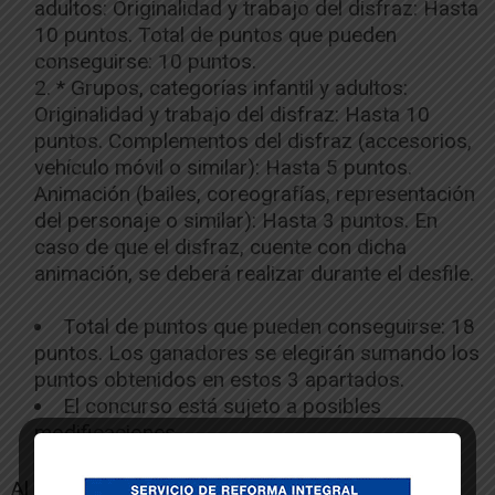
adultos: Originalidad y trabajo del disfraz: Hasta
10 puntos. Total de puntos que pueden
conseguirse: 10 puntos.
* Grupos, categorías infantil y adultos:
Originalidad y trabajo del disfraz: Hasta 10
puntos. Complementos del disfraz (accesorios,
vehículo móvil o similar): Hasta 5 puntos.
Animación (bailes, coreografías, representación
del personaje o similar): Hasta 3 puntos. En
caso de que el disfraz, cuente con dicha
animación, se deberá realizar durante el desfile.
Total de puntos que pueden conseguirse: 18
puntos. Los ganadores se elegirán sumando los
puntos obtenidos en estos 3 apartados.
El concurso está sujeto a posibles
modificaciones.
Al finalizar el desfile: