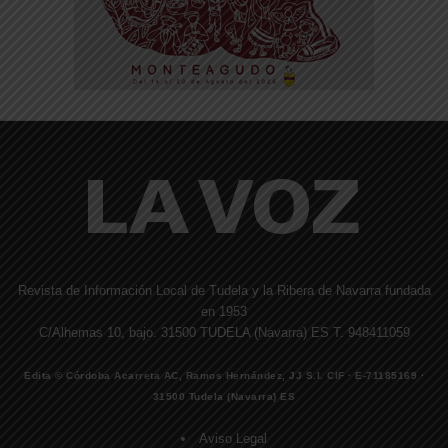
Revista de Información Local de Tudela y la Ribera de Navarra fundada
en 1953
C/Alhemas 10, bajo. 31500 TUDELA (Navarra) ES T. 948411059
Edita © Córdoba Acarreta AC, Ramos Hernández, JJ S.I. CIF · E-71185169 ·
31500 Tudela (Navarra) ES
Aviso Legal