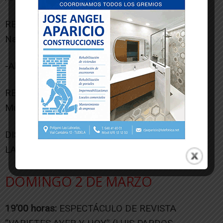
REPARTO DE MERIENDA, en la Plaza Cortes de
Navarra.
-Al finalizar el concurso:
RECORRIDO DE LA CHARANGA “los piratas” de
Murchante, por la zona centro del pueblo.
DISCO TARDEO CON TESTTA (TORTXU SHOW /
LA FARÁNDULA), en la Plaza Cortes de Navarra.
DOMINGO 2 DE MARZO
19’00 horas:
ESPECTÁCULO DE REVISTA