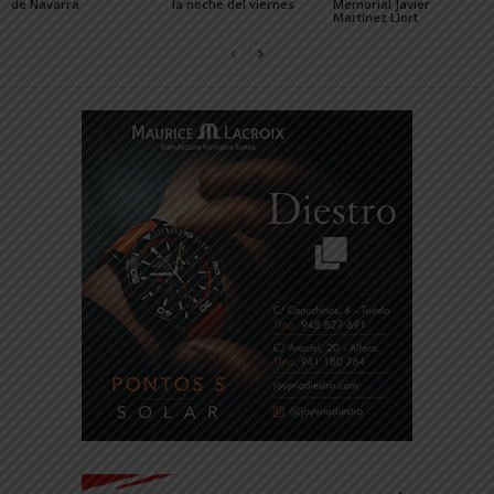
de Navarra
la noche del viernes
Memorial Javier
Martínez Llort