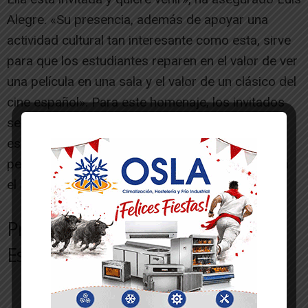
Alegre. «Su presencia, además de apoyar una
actividad cultural tan interesante como esta, sirve
para que los estudiantes reparen en el valor de ver
una película en una sala y el valor de un clásico del
cine español». Para este homenaje, los invitados
serán Teresa Camus, la hija de Mario Camus, la
escritora Elvira Lindo, que leerá un texto sobre la
película, y la actriz Eulalia Ramón, que presentará
el acto.
Programa de la Muestra de Cine
Español
Lunes 17: Soy Nevenka, de Iciar Bollaín.
Martes 18: El 47 (Proyección matinal para