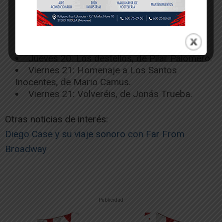
estudiantes).
Martes 18: Marco, de Aitor Arregi y Jon
Garaño.
Miércoles 19: Salve María, de Mar Coll.
Jueves 20: Los destellos, de Pilar Palomero.
Viernes 21: Homenaje a Los Santos
Inocentes, de Mario Camus.
Viernes 21: Volveréis, de Jonás Trueba.
Otras noticias de interés:
Diego Case y su viaje sonoro con Far From
Broadway
-- Publicidad --