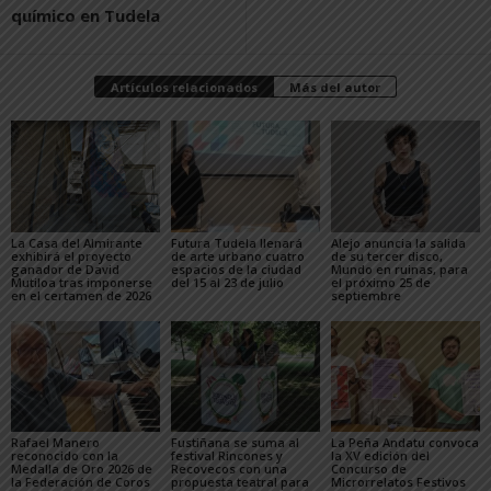
químico en Tudela
Artículos relacionados
Más del autor
La Casa del Almirante
Futura Tudela llenará
Alejo anuncia la salida
exhibirá el proyecto
de arte urbano cuatro
de su tercer disco,
ganador de David
espacios de la ciudad
Mundo en ruinas, para
Mutiloa tras imponerse
del 15 al 23 de julio
el próximo 25 de
en el certamen de 2026
septiembre
Rafael Manero
Fustiñana se suma al
La Peña Andatu convoca
reconocido con la
festival Rincones y
la XV edición del
Medalla de Oro 2026 de
Recovecos con una
Concurso de
la Federación de Coros
propuesta teatral para
Microrrelatos Festivos