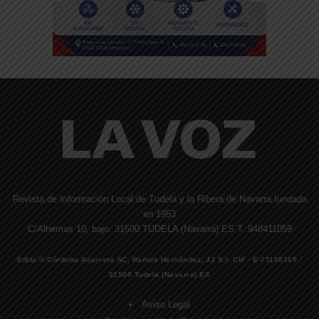
Revista de Información Local de Tudela y la Ribera de Navarra fundada
en 1953
C/Alhemas 10, bajo. 31500 TUDELA (Navarra) ES T. 948411059
Edita © Córdoba Acarreta AC, Ramos Hernández, JJ S.I. CIF · E-71185169 ·
31500 Tudela (Navarra) ES
Aviso Legal