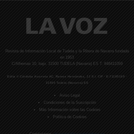
Revista de Información Local de Tudela y la Ribera de Navarra fundada
en 1953
C/Alhemas 10, bajo. 31500 TUDELA (Navarra) ES T. 948411059
Edita © Córdoba Acarreta AC, Ramos Hernández, JJ S.I. CIF · E-71185169 ·
31500 Tudela (Navarra) ES
Aviso Legal
Condiciones de la Suscripción
Más Información sobre las Cookies
Política de Cookies
Contáctanos:
direccion@lavozdelaribera.es