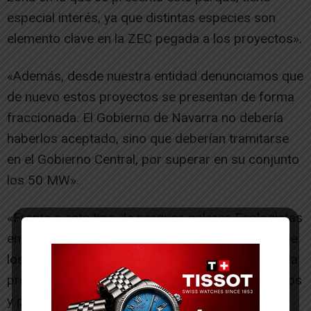
especial interés, ya que distintas especies son
elemento clave en la ZEC pegada a los proyectos».
«Además, desde nuestra entidad denunciamos que
de nuevo estos proyectos se presentan de forma
fraccionada. El Gobierno de Navarra no debería
haberlos aceptado, sino que deberían tramitarse
en el Gobierno Central, por superar en su conjunto
los 50 MW».
«Frente a este tipo de parques solares Ecologistas
en Acción de Navarra apuesta por la reducción de
los consumos, por la eficiencia energética y por la
producción en lugares humanizados como tejados
y polígonos industriales. Mientras quede un solo