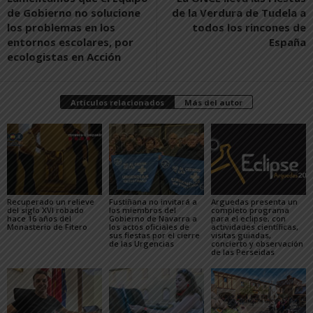
de Gobierno no solucione
de la Verdura de Tudela a
los problemas en los
todos los rincones de
entornos escolares, por
España
ecologistas en Acción
Artículos relacionados
Más del autor
Recuperado un relieve
Fustiñana no invitará a
Arguedas presenta un
del siglo XVI robado
los miembros del
completo programa
hace 16 años del
Gobierno de Navarra a
para el eclipse, con
Monasterio de Fitero
los actos oficiales de
actividades científicas,
sus fiestas por el cierre
visitas guiadas,
de las Urgencias
concierto y observación
de las Perseidas