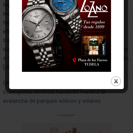
tejado libre no se debería permitir este tipo de
instalaciones en el medio natural. Paralelamente,
tampoco se reducen las emisiones de gases de
efecto invernadero en ciertos sectores como el
transporte o la industria. Esto que va a significar
que esta implantación masiva de renovables no va
a solucionar el problema del calentamiento global».
[/ihc-hide-content]
Otras noticias relacionadas:
Ecologistas continúa haciendo frente a la
avalancha de parques eólicos y solares
-- Publicidad --