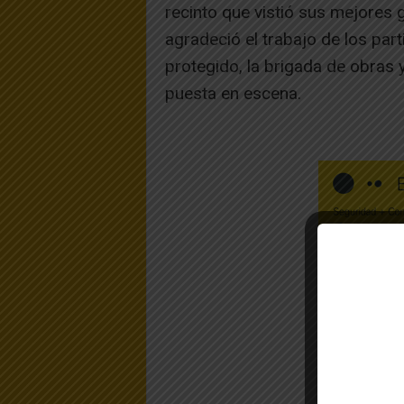
recinto que vistió sus mejores g
agradeció el trabajo de los par
protegido, la brigada de obras 
puesta en escena.