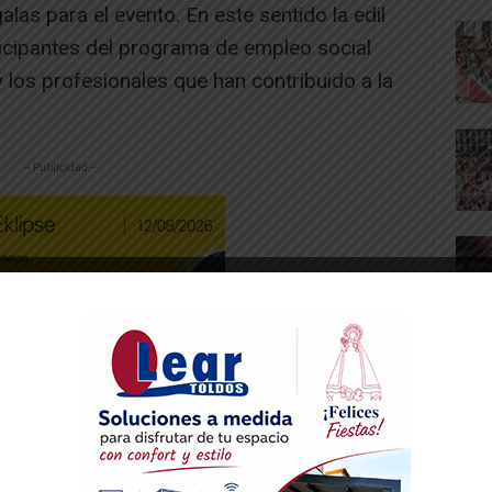
alas para el evento. En este sentido la edil
ticipantes del programa de empleo social
y los profesionales que han contribuido a la
-- Publicidad --