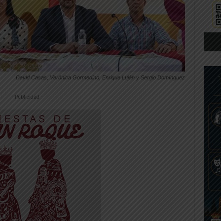
David Casas, Verónica Gormedino, Enrique Luján y Sergio Domínguez
-- Publicidad --