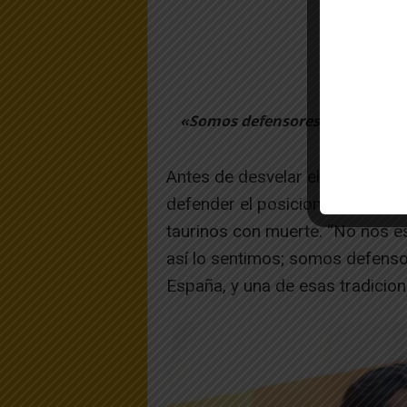
«Somos defensores de la cultur
Antes de desvelar el cartel, G
defender el posicionamiento del
taurinos con muerte. “No nos 
así lo sentimos; somos defensor
España, y una de esas tradicion