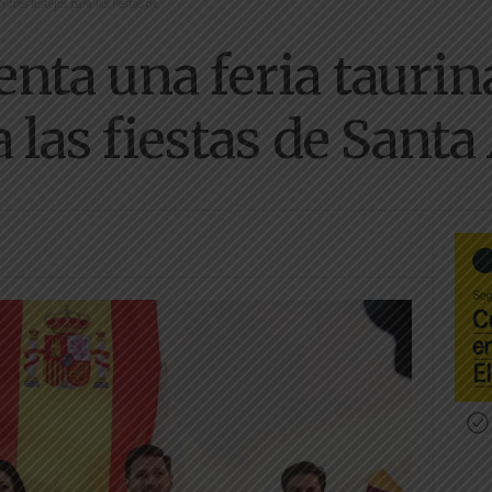
res festejos para las fiestas de...
nta una feria taurin
a las fiestas de Sant