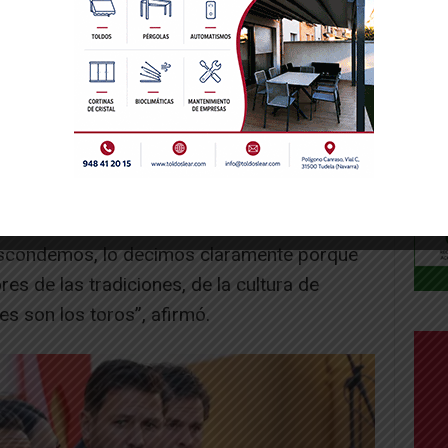
a de España y una de esas tradiciones son los
toros»
ormedino también fue muy contundente al
 equipo de gobierno ante los festejos
escondemos, lo decimos claramente porque
es de las tradiciones, de la cultura de
es son los toros”, afirmó.