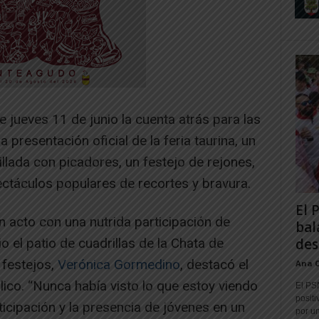
 jueves 11 de junio la cuenta atrás para las
 presentación oficial de la feria taurina, un
illada con picadores, un festejo de rejones,
ectáculos populares de recortes y bravura.
El 
n acto con una nutrida participación de
bal
 el patio de cuadrillas de la Chata de
des
 festejos,
Verónica Gormedino
, destacó el
Ana 
lico. “Nunca había visto lo que estoy viendo
El PS
positi
ticipación y la presencia de jóvenes en un
por un