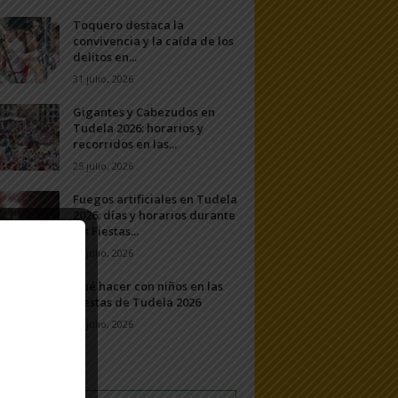
Toquero destaca la
convivencia y la caída de los
delitos en...
31 julio, 2026
Gigantes y Cabezudos en
Tudela 2026: horarios y
recorridos en las...
25 julio, 2026
Fuegos artificiales en Tudela
2026: días y horarios durante
las Fiestas...
24 julio, 2026
Qué hacer con niños en las
Fiestas de Tudela 2026
23 julio, 2026