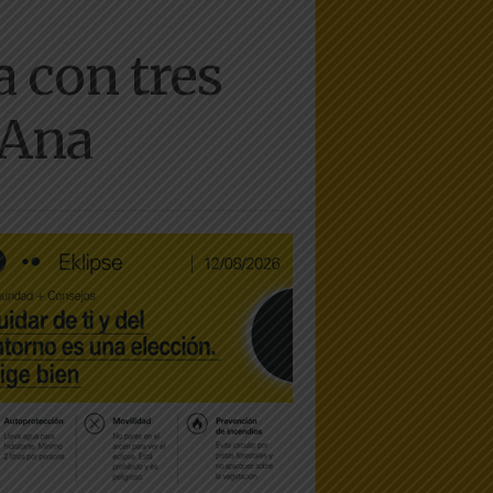
a con tres
a Ana