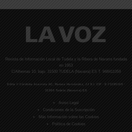
Revista de Información Local de Tudela y la Ribera de Navarra fundada
en 1953
C/Alhemas 10, bajo. 31500 TUDELA (Navarra) ES T. 948411059
Edita © Córdoba Acarreta AC, Ramos Hernández, JJ S.I. CIF · E-71185169 ·
31500 Tudela (Navarra) ES
Aviso Legal
Condiciones de la Suscripción
Más Información sobre las Cookies
Política de Cookies