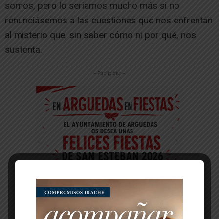
somos, pero lo seriamos mucho más si no
renunciásemos a las cuestiones que nos enfrentan
al misterio que, sin saber cómo ni por qué, nos
sustenta.
-- Publicidad --