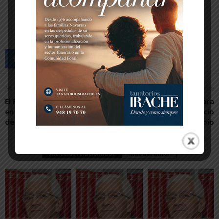
Artículo anterior
Artículo siguiente
El F.C. Chelsea-Tudela, líder
Fitero pide apoyo para
en solitario en el Trofeo
afrontar la realidad socio
de la Amistad
cultural del municipio
Artículos relacionados
Más del autor