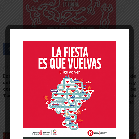
Artículo anterior
Artículo siguiente
Exposición fotográfica
“Las fiestas de la Virgen de
sobre mujeres víctimas del
la Peña son reencuentro, y
conflicto armado en
un sentimiento que solo se
Tanganica
entiende si eres de
Fustiñana”
Artículos relacionados
Más del autor