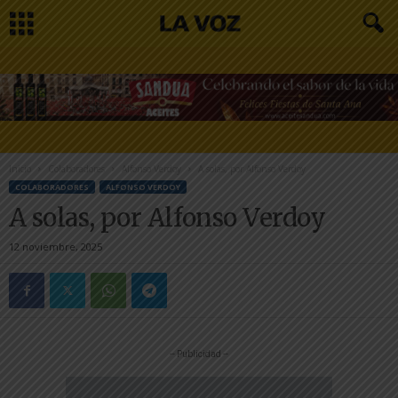
Inicio
Colaboradores
Alfonso Verdoy
A solas, por Alfonso Verdoy
COLABORADORES
ALFONSO VERDOY
A solas, por Alfonso Verdoy
12 noviembre, 2025
-- Publicidad --