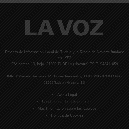
Revista de Información Local de Tudela y la Ribera de Navarra fundada
en 1953
C/Alhemas 10, bajo. 31500 TUDELA (Navarra) ES T. 948411059
Edita © Córdoba Acarreta AC, Ramos Hernández, JJ S.I. CIF · E-71185169 ·
31500 Tudela (Navarra) ES
Aviso Legal
Condiciones de la Suscripción
Más Información sobre las Cookies
Política de Cookies