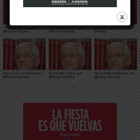
Tiempos libres, por
La conversación, por
Al teléfono, por Alfonso
Alfonso Verdoy
Alfonso Verdoy
Verdoy
Esa es la cuestión, por
El día del Cristo, por
Un artista tudelano, por
Alfonso Verdoy
Alfonso Verdoy
Alfonso Verdoy