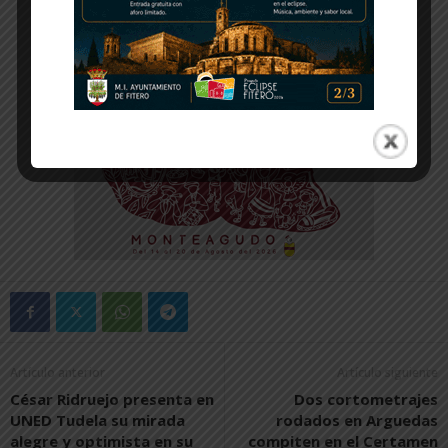
Artículo anterior
Artículo siguiente
César Ridruejo presenta en
Dos cortometrajes
UNED Tudela su mirada
rodados en Arguedas
alegre y optimista en su
compiten en el Certamen