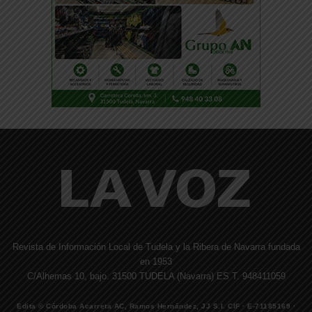
Revista de Información Local de Tudela y la Ribera de Navarra fundada
en 1953
C/Alhemas 10, bajo. 31500 TUDELA (Navarra) ES T. 948411059
Edita © Córdoba Acarreta AC, Ramos Hernández, JJ S.I. CIF · E-71185169 ·