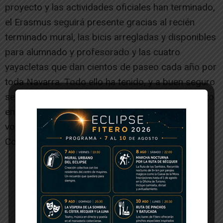
proyecto y las actividades oficiales han terminado,
el Erasmus seguirá presente gracias al recién
terminado mural, las bicis arregladas y disponibles
para alumnado y profesorado y las cuatro
yayacletas que dan cientos de paseo cada año por
toda Navarra. Todo ello ha tenido, y a buen seguro
seguirá teniendo, un profundo y duradero impacto
en la comunidad educativa del IES Alhama, en el
voluntariado de Biciclistas y, por ende, en toda
Corella.
-- Publicidad --