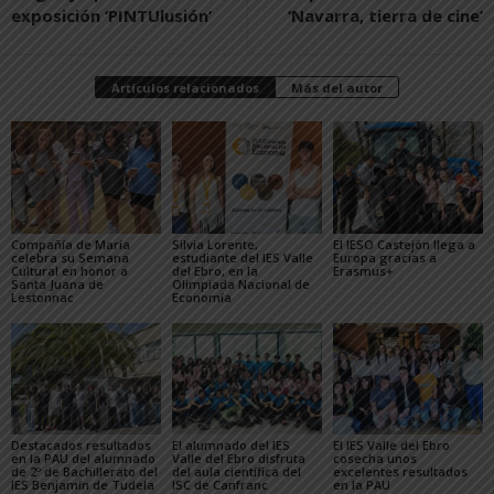
exposición ‘PINTUlusión’
‘Navarra, tierra de cine’
Artículos relacionados
Más del autor
Compañía de María
Silvia Lorente,
El IESO Castejón llega a
celebra su Semana
estudiante del IES Valle
Europa gracias a
Cultural en honor a
del Ebro, en la
Erasmus+
Santa Juana de
Olimpiada Nacional de
Lestonnac
Economía
Destacados resultados
El alumnado del IES
El IES Valle del Ebro
en la PAU del alumnado
Valle del Ebro disfruta
cosecha unos
de 2º de Bachillerato del
del aula científica del
excelentes resultados
IES Benjamín de Tudela
lSC de Canfranc
en la PAU