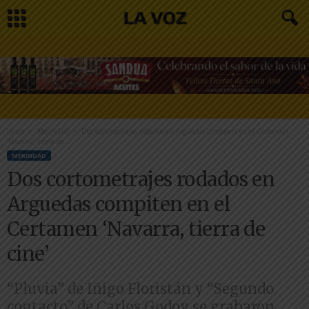
Inicio
Merindad
Dos cortometrajes rodados en Arguedas compiten en el Certamen
‘Navarra, tierra de...
MERINDAD
Dos cortometrajes rodados en
Arguedas compiten en el
Certamen ‘Navarra, tierra de
cine’
“Pluvia” de Iñigo Floristán y “Segundo
contacto” de Carlos Godoy se grabaron