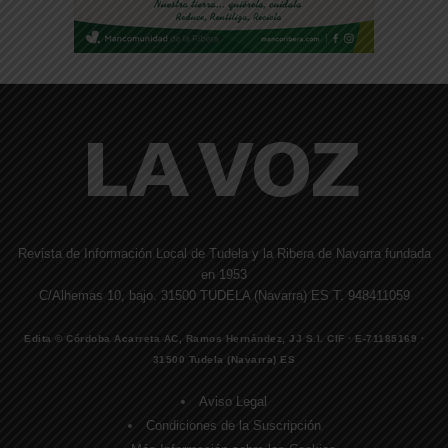
Revista de Información Local de Tudela y la Ribera de Navarra fundada
en 1953
C/Alhemas 10, bajo. 31500 TUDELA (Navarra) ES T. 948411059
Edita © Córdoba Acarreta AC, Ramos Hernández, JJ S.I. CIF · E-71185169 ·
31500 Tudela (Navarra) ES
Aviso Legal
Condiciones de la Suscripción