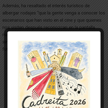
Además, ha resaltado el interés turístico de
albergar rodajes “que la gente venga a conocer los
escenarios que han visto en el cine y que quienes
nos visiten después reconozcan en la pantalla
nuestras cuevas, nuestros miradores y el paisaje
singular de Bardenas porque eso también es
futuro para Arguedas”, ha concluido.
-- Publicidad --