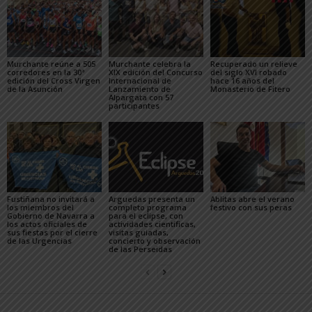
Murchante reúne a 505
Murchante celebra la
Recuperado un relieve
corredores en la 30ª
XIX edición del Concurso
del siglo XVI robado
edición del Cross Virgen
Internacional de
hace 16 años del
de la Asunción
Lanzamiento de
Monasterio de Fitero
Alpargata con 57
participantes
Fustiñana no invitará a
Arguedas presenta un
Ablitas abre el verano
los miembros del
completo programa
festivo con sus peras
Gobierno de Navarra a
para el eclipse, con
los actos oficiales de
actividades científicas,
sus fiestas por el cierre
visitas guiadas,
de las Urgencias
concierto y observación
de las Perseidas