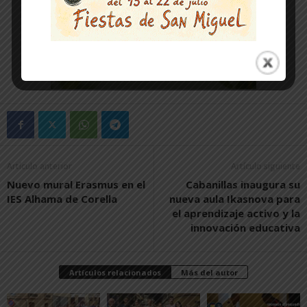
Artículo anterior
Artículo siguiente
Nuevo mural Erasmus en el
Cabanillas inaugura su
IES Alhama de Corella
nueva aula Ikasnova para
el aprendizaje activo y la
innovación educativa
Artículos relacionados
Más del autor