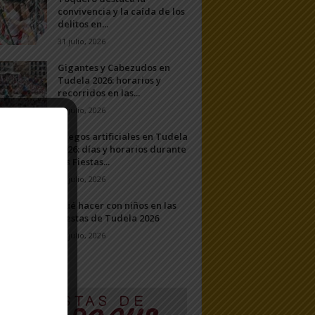
convivencia y la caída de los
delitos en...
31 julio, 2026
Gigantes y Cabezudos en
Tudela 2026: horarios y
recorridos en las...
25 julio, 2026
Fuegos artificiales en Tudela
2026: días y horarios durante
las Fiestas...
24 julio, 2026
Qué hacer con niños en las
Fiestas de Tudela 2026
23 julio, 2026