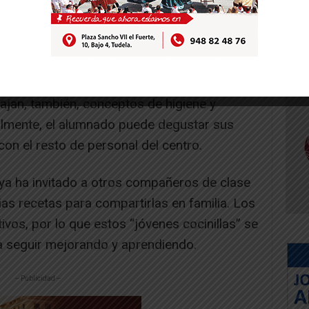
io-Natural, esta nueva cocina sirve para
umnado de UCE y sus habilidades sociales. En
as básicas de cocina, conceptos sobre
imentos de temporada, se reflexiona sobre un
jan, también, conceptos de higiene y
almente, el alumnado puede degustar sus
con el resto de personal del centro.
a ha invitado a otros compañeros de clase
ias recetas para compartirlas en familia. Los
vos, por lo que estos “jóvenes cocinillas” se
 seguir mejorando y aprendiendo.
-- Publicidad --