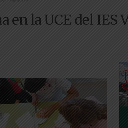
el IES Valle del Ebro
 en la UCE del IES V