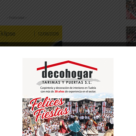
-- Publicidad --