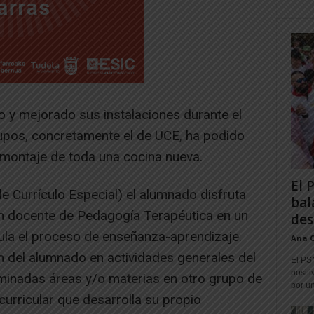
do y mejorado sus instalaciones durante el
upos, concretamente el de UCE, ha podido
 montaje de toda una cocina nueva.
El 
 Currículo Especial) el alumnado disfruta
bal
un docente de Pedagogía Terapéutica en un
des
cula el proceso de enseñanza-aprendizaje.
Ana 
n del alumnado en actividades generales del
El PS
positi
rminadas áreas y/o materias en otro grupo de
por un
curricular que desarrolla su propio