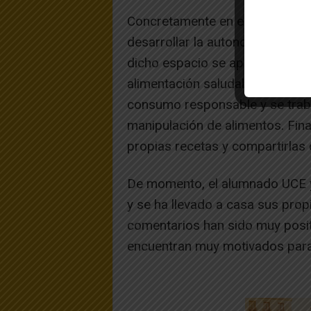
Concretamente en el Ámbito Soc
desarrollar la autonomía del al
dicho espacio se aprenden tare
alimentación saludable o los al
consumo responsable y se traba
manipulación de alimentos. Fin
propias recetas y compartirlas 
De momento, el alumnado UCE y
y se ha llevado a casa sus prop
comentarios han sido muy positi
encuentran muy motivados para