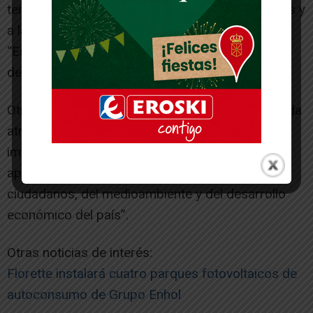
terminó enviando un mensaje claro a los políticos y
a las Administraciones públicas en general:
“España necesita acelerar la electrificación y lo
debe hacer ya.
Otros países lo están haciendo y España se queda
atrás. Por eso, invitamos a todos los agentes
implicados a acelerar la electrificación con una
apuesta valiente y rápida, en beneficio de los
ciudadanos, del medioambiente y del desarrollo
económico del país”.
Otras noticias de interés:
Florette instalará cuatro parques fotovoltaicos de
autoconsumo de Grupo Enhol