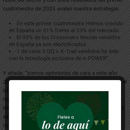
cuatrimestre de 2023 avalan nuestra estrategia:
En este primer cuatrimestre Hemos crecido
en España un 51% frente al 33% del mercado.
El 93% de los Crossovers Nissan vendidos
en España ya son electrificados.
1 de cada 3 QQ o X-Trail vendidos ha sido
con la tecnología exclusiva de e-POWER”.
Y añade, “somos optimistas de cara a este año
2023 porque apalancamos nuestra estrategia en el
liderazgo en Crossover, en nuestras nuevas
tecnologías exclusivas e-POWER e e-4ORCE, con
los clientes en el centro, adaptando para ellos una
experiencia de marca más sencilla y digital y con
nuestra Red de Concesionarios”. Bruno Mattucci