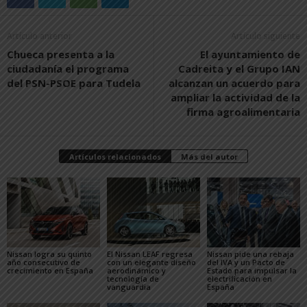
Artículo anterior
Artículo siguiente
Chueca presenta a la
El ayuntamiento de
ciudadanía el programa
Cadreita y el Grupo IAN
del PSN-PSOE para Tudela
alcanzan un acuerdo para
ampliar la actividad de la
firma agroalimentaria
Artículos relacionados
Más del autor
Nissan logra su quinto
El Nissan LEAF regresa
Nissan pide una rebaja
año consecutivo de
con un elegante diseño
del IVA y un Pacto de
crecimiento en España
aerodinámico y
Estado para impulsar la
tecnología de
electrificación en
vanguardia
España