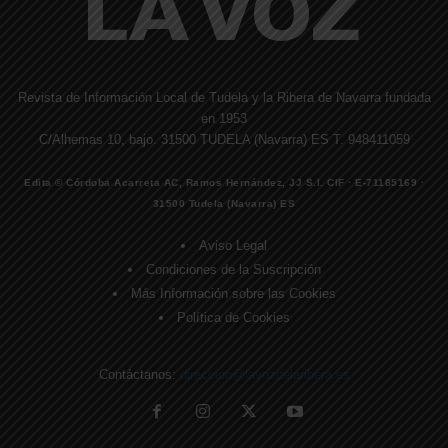
Revista de Información Local de Tudela y la Ribera de Navarra fundada
en 1953
C/Alhemas 10, bajo. 31500 TUDELA (Navarra) ES T. 948411059
Edita © Córdoba Acarreta AC, Ramos Hernández, JJ S.I. CIF · E-71185169 ·
31500 Tudela (Navarra) ES
Aviso Legal
Condiciones de la Suscripción
Más Información sobre las Cookies
Política de Cookies
Contáctanos:
direccion@lavozdelaribera.es