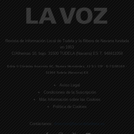
Revista de Información Local de Tudela y la Ribera de Navarra fundada
en 1953
C/Alhemas 10, bajo. 31500 TUDELA (Navarra) ES T. 948411059
Edita © Córdoba Acarreta AC, Ramos Hernández, JJ S.I. CIF · E-71185169 ·
31500 Tudela (Navarra) ES
Aviso Legal
Condiciones de la Suscripción
Más Información sobre las Cookies
Política de Cookies
Contáctanos:
direccion@lavozdelaribera.es