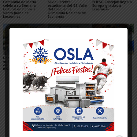
Compañía de María
Silvia Lorente,
El IESO Castejón llega a
celebra su Semana
estudiante del IES Valle
Europa gracias a
Cultural en honor a
del Ebro, en la
Erasmus+
Santa Juana de
Olimpiada Nacional de
Lestonnac
Economía
Destacados resultados
El alumnado del IES
El IES Valle del Ebro
en la PAU del alumnado
Valle del Ebro disfruta
cosecha unos
de 2º de Bachillerato del
del aula científica del
excelentes resultados
IES Benjamín de Tudela
lSC de Canfranc
en la PAU