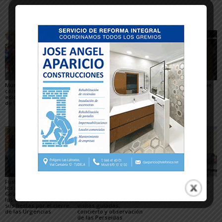
Artículos relacionados
Más del autor
Murchante reúne a 505
Murchante celebra la
Recuperado un relieve
corredores en la 30ª
XIX edición del Concurso
del siglo XVI robado
edición del Cross Virgen
Internacional de
hace 16 años del
de la Asunción
Lanzamiento de
Monasterio de Fitero
Alpargata con 57
participantes
Fustiñana no invitará a
Arguedas presenta un
Ablitas abre el verano
los miembros del
completo programa
festivo con sus peras
Gobierno de Navarra a
para el eclipse, con
los actos oficiales de
actividades científicas,
sus fiestas por el cierre
visitas guiadas,
de las Urgencias
concierto y observación
de las Perseidas