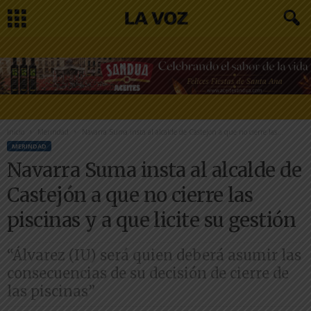
Inicio
Merindad
Navarra Suma insta al alcalde de Castejón a que no cierre las...
MERINDAD
Navarra Suma insta al alcalde de
Castejón a que no cierre las
piscinas y a que licite su gestión
“Álvarez (IU) será quien deberá asumir las
consecuencias de su decisión de cierre de
las piscinas”