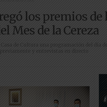
 concursos del Mes de la Cereza
regó los premios de 
el Mes de la Cereza
la Casa de Cultura una programación del día d
 previamente y entrevistas en directo