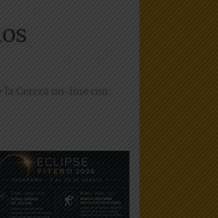
los
e la Cereza on-line con