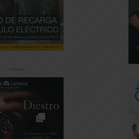
-- Publicidad --