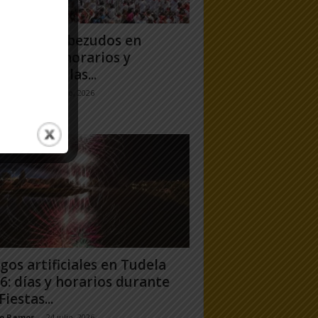
antes y Cabezudos en
ela 2026: horarios y
orridos en las...
jo Ramos
-
25 julio, 2026
gos artificiales en Tudela
6: días y horarios durante
Fiestas...
jo Ramos
-
24 julio, 2026