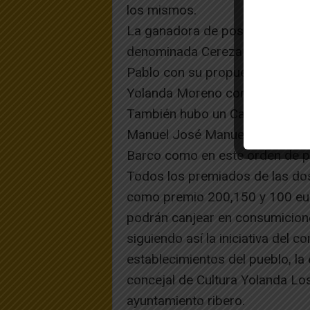
los mismos.
La ganadora de postres fue Al
denominada Cereza Pasión, la 
Pablo con su propuesta Corona 
Yolanda Moreno con su postre 
También hubo un Campeonato d
Manuel José Manuel González V
Barco como en este orden de pr
Todos los premiados de las dos
como premio 200,150 y 100 eu
podrán canjear en consumicion
siguiendo así la iniciativa del 
establecimientos del pueblo, la
concejal de Cultura Yolanda Los
ayuntamiento ribero.