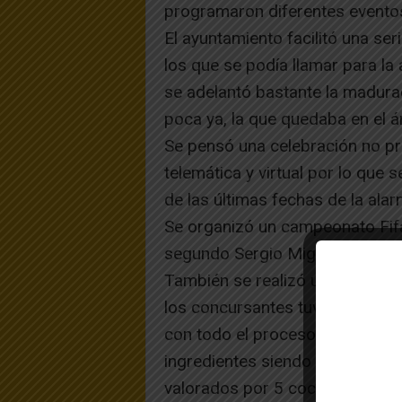
programaron diferentes eventos 
El ayuntamiento facilitó una se
los que se podía llamar para la
se adelantó bastante la madurac
poca ya, la que quedaba en el á
Se pensó una celebración no pre
telemática y virtual por lo que 
de las últimas fechas de la alar
Se organizó un campeonato Fif
segundo Sergio Miguel Molina y
También se realizó un concurso 
los concursantes tuvieron que e
con todo el proceso y pasos, a
ingredientes siendo el ingredie
valorados por 5 cocineros que v