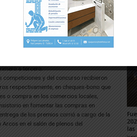
eska Velasques con su propuesta
Gig
segunda clasificada fue Mª Soledad Pérez de
Tud
rec
de Cereza y la tercera ganadora fue
Cereza y Queso Fresco.
Juan
e Dibujo cuyos ganadores fueron José
iniegra, Eric Orbe Lojan y Martina Mora
imero a tercero.
 competiciones y del concurso recibieron
ros respectivamente, en cheques-bono que
es o compra en los comercios locales,
consistorio en fomentar las compras en
Fue
 entrega de los premios corrió a cargo de la
202
 Arcos en el salón de plenos del
las 
Juan