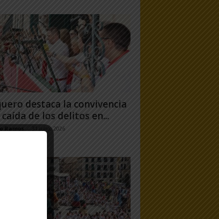
uero destaca la convivencia
 caída de los delitos en...
jo Ramos
-
31 julio, 2026