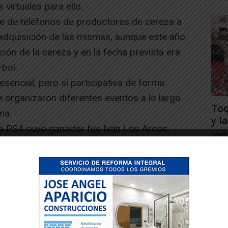
virtuales para ello.
rie de teléfonos de productores de cereza a
 adquisición de las mismas, aunque este año
ión de la cereza y en la fecha prevista era
rbol.
sencial, pero sí participativa de forma
se organizaron diferentes eventos a lo largo
Toq
ma.
y la
a PS4 cuyo ganador fue Iván Los Arcos,
Juan
 tercero Hugo Rubio.
virtual de Postres de Cereza para lo cual,
laborar y grabar en vídeo su elaboración
demás de aportar la receta con todos sus
nte principal la cereza. Las propuestas fueron
aloraron la dificultad y la presentación de