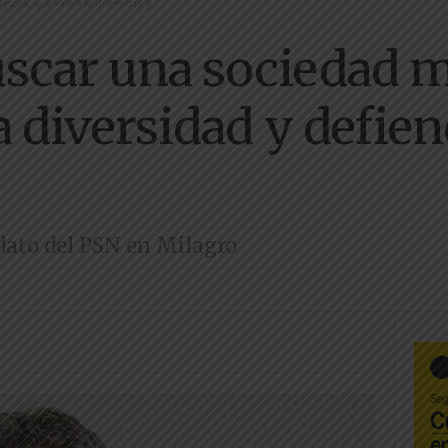
usta, que valore la diversidad y...
scar una sociedad má
a diversidad y defien
idato del PSN en Milagro