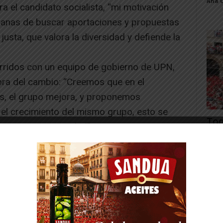
Ana 
a el candidato socialista, “mi motivación
ganas de buscar aportaciones y propuestas
usta, que valora la diversidad y defiende la
rridos con un equipo de gobierno de UPN,
ora del cambio: “Creemos que en el
s, el grupo mejora, y proponemos
el crecimiento del mismo grupo, esto se
Toq
 en nuestra sociedad”.
y la
el candidato socialista tiene claro que es
Juan
nuestra economía, la cultura, nuestra
biente, la agricultura que nos identifica, la
es, las personas mayores y buenos servicios,
nas”.
E en Milagro, es muy importante aportar