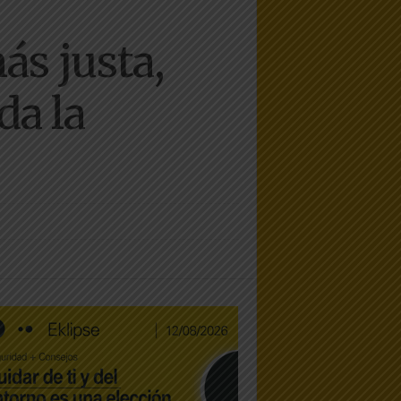
s justa,
da la