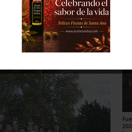
ciedad más justa”, comenta su cabeza de
y defiende la igualdad, porque Milagro,
municipio rural que se esfuerza por
Gig
 para todas las personas que en el
Tud
rec
Juan
Fue
202