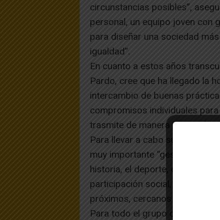
circunstancias posibles”, asegur
personal, un equipo joven con 
para diseñar una sociedad más j
igualdad”.
En cuanto a estos años transcu
Pardo, cree que ha llegado la h
intercambio de buenas práctica
compromisos individuales para 
trasmite de manera integradora
Para llevar a cabo su programa, 
muy importante “gestionar bien 
historia, el deporte, el medio am
participación social, los jóven
próximos, cercanos a las perso
Para todo el grupo del PSN-PSO