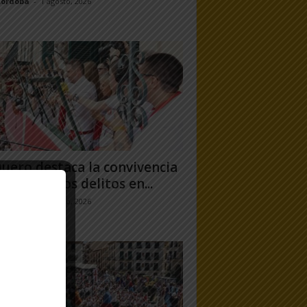
Córdoba
-
1 agosto, 2026
uero destaca la convivencia
 caída de los delitos en...
jo Ramos
-
31 julio, 2026