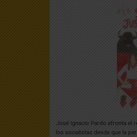
José Ignacio Pardo afronta el r
los socialistas desde que la pe