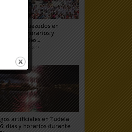
antes y Cabezudos en
ela 2026: horarios y
orridos en las...
jo Ramos
-
25 julio, 2026
gos artificiales en Tudela
6: días y horarios durante