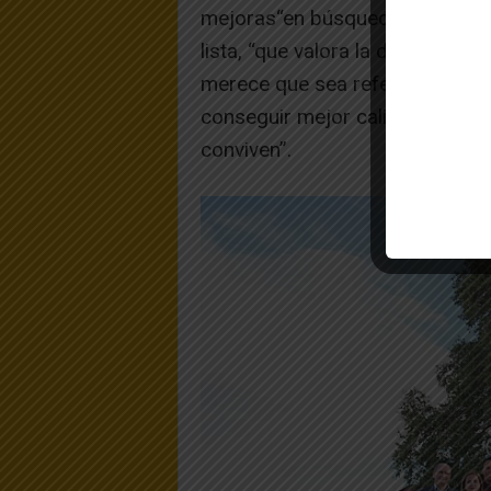
mejoras“en búsqueda de una so
lista, “que valora la diversidad 
merece que sea referente como 
conseguir mejor calidad de vida
conviven”.